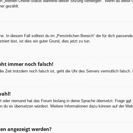
ion „Meinen Online-Status während dieser Sitzung verbergen“. Wenn du diese 
er gezählt.
e. In diesem Fall solltest du im „Persönlichen Bereich“ die für dich passende 
iert bist, ist dies ein guter Grund, dies jetzt zu tun.
geht immer noch falsch!
d die Zeit trotzdem noch falsch ist, geht die Uhr des Servers vermutlich falsc
wahl!
ert oder niemand hat das Forum bislang in deine Sprache übersetzt. Frage ggf.
 wenn du es übersetzen würdest. Weitere Informationen dazu können auf der We
men angezeigt werden?