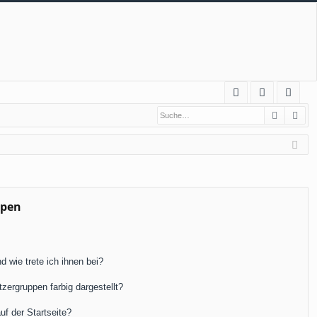
S
Suche
Erw
FA
n
eg
Q
m
ist
el
rie
de
re
n
n
ppen
 wie trete ich ihnen bei?
ergruppen farbig dargestellt?
f der Startseite?