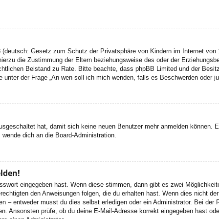
 (deutsch: Gesetz zum Schutz der Privatsphäre von Kindern im Internet von 1
ierzu die Zustimmung der Eltern beziehungsweise des oder der Erziehungsbere
n rechtlichen Beistand zu Rate. Bitte beachte, dass phpBB Limited und der Bes
 die unter der Frage „An wen soll ich mich wenden, falls es Beschwerden oder 
 ausgeschaltet hat, damit sich keine neuen Benutzer mehr anmelden können. 
, wende dich an die Board-Administration.
elden!
Passwort eingegeben hast. Wenn diese stimmen, dann gibt es zwei Möglichke
rechtigten den Anweisungen folgen, die du erhalten hast. Wenn dies nicht der 
– entweder musst du dies selbst erledigen oder ein Administrator. Bei der Regi
en. Ansonsten prüfe, ob du deine E-Mail-Adresse korrekt eingegeben hast oder