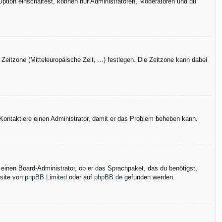
Option einschaltest, können nur Administratoren, Moderatoren und du
Zeitzone (Mitteleuropäische Zeit, ...) festlegen. Die Zeitzone kann dabei
h. Kontaktiere einen Administrator, damit er das Problem beheben kann.
 einen Board-Administrator, ob er das Sprachpaket, das du benötigst,
bsite von
phpBB Limited
oder auf
phpBB.de
gefunden werden.