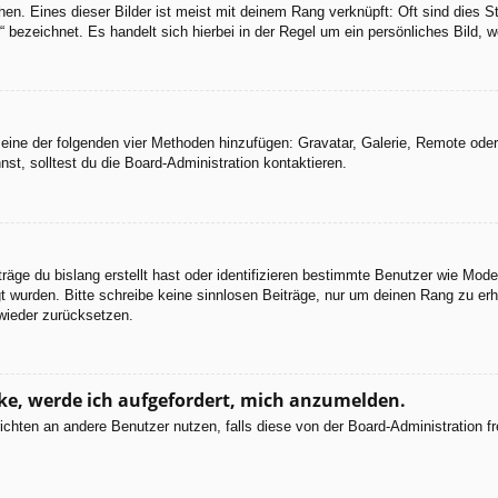
en. Eines dieser Bilder ist meist mit deinem Rang verknüpft: Oft sind dies S
 bezeichnet. Es handelt sich hierbei in der Regel um ein persönliches Bild, w
er eine der folgenden vier Methoden hinzufügen: Gravatar, Galerie, Remote od
, solltest du die Board-Administration kontaktieren.
räge du bislang erstellt hast oder identifizieren bestimmte Benutzer wie Mod
egt wurden. Bitte schreibe keine sinnlosen Beiträge, nur um deinen Rang zu e
wieder zurücksetzen.
cke, werde ich aufgefordert, mich anzumelden.
chrichten an andere Benutzer nutzen, falls diese von der Board-Administratio