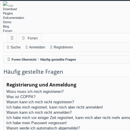
Download
Plugins
Dokumentation
Demo
Blog
Forum
Foren
ch
Suche
Anmelden
Registrieren
ne
Foren-Übersicht
Häufig gestellte Fragen
llz
Häufig gestellte Fragen
ug
rif
Registrierung und Anmeldung
Wozu muss ich mich registrieren?
f
Was ist COPPA?
Warum kann ich mich nicht registrieren?
Ich habe mich registriert, kann mich aber nicht anmelden!
Warum kann ich mich nicht anmelden?
Ich habe mich vor einiger Zeit registriert, kann mich aber nicht mehr anm
Ich habe mein Passwort vergessen!
Warum werde ich automatisch abgemeldet?