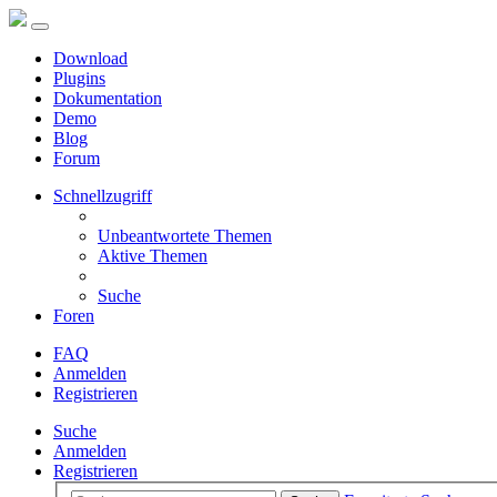
Download
Plugins
Dokumentation
Demo
Blog
Forum
Schnellzugriff
Unbeantwortete Themen
Aktive Themen
Suche
Foren
FAQ
Anmelden
Registrieren
Suche
Anmelden
Registrieren