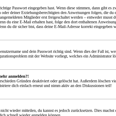
richtige Passwort eingegeben hast. Wenn diese stimmen, dann gibt es
ern oder deiner Erziehungsberechtigten den Anweisungen folgen, die du e
 angemeldeten Mitglieder erst freigeschaltet werden – entweder musst du
. Wenn du eine E-Mail erhalten hast, folge den dort enthaltenen Anweis
nn du dir sicher bist, dass deine E-Mail-Adresse korrekt eingegeben w
Benutzername und dein Passwort richtig sind. Wenn dies der Fall ist, w
igurationsproblem mit der Website vorliegt, welches ein Administrator l
t mehr anmelden?!
rschieden Gründen deaktiviert oder gelöscht hat. Außerdem löschen vie
triere dich einfach erneut und nimm aktiv an den Diskussionen teil!
 nicht wieder mitteilen, du kannst es jedoch zurücksetzen. Dies machs
 dich schnell wieder anmelden können.