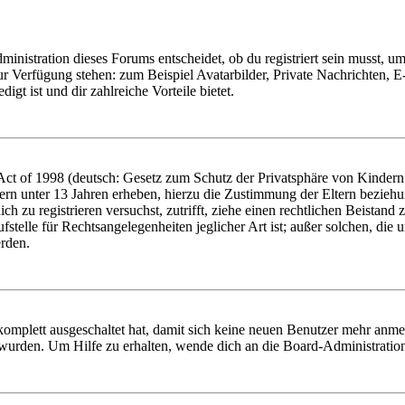
istration dieses Forums entscheidet, ob du registriert sein musst, um Be
zur Verfügung stehen: zum Beispiel Avatarbilder, Private Nachrichten, 
igt ist und dir zahlreiche Vorteile bietet.
t of 1998 (deutsch: Gesetz zum Schutz der Privatsphäre von Kindern i
ern unter 13 Jahren erheben, hierzu die Zustimmung der Eltern bezieh
dich zu registrieren versuchst, zutrifft, ziehe einen rechtlichen Beista
stelle für Rechtsangelegenheiten jeglicher Art ist; außer solchen, die
erden.
 komplett ausgeschaltet hat, damit sich keine neuen Benutzer mehr anm
 wurden. Um Hilfe zu erhalten, wende dich an die Board-Administratio