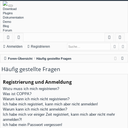
Download
Plugins
Dokumentation
Demo
Blog
Forum
Such
E
ch
or
n
eg
Anmelden
Registrieren
ne
en
m
ist
S
Foren-Übersicht
Häufig gestellte Fragen
llz
el
rie
u
Häufig gestellte Fragen
c
ug
de
re
h
Registrierung und Anmeldung
rif
n
n
e
Wozu muss ich mich registrieren?
f
Was ist COPPA?
Warum kann ich mich nicht registrieren?
Ich habe mich registriert, kann mich aber nicht anmelden!
Warum kann ich mich nicht anmelden?
Ich habe mich vor einiger Zeit registriert, kann mich aber nicht mehr
anmelden?!
Ich habe mein Passwort vergessen!