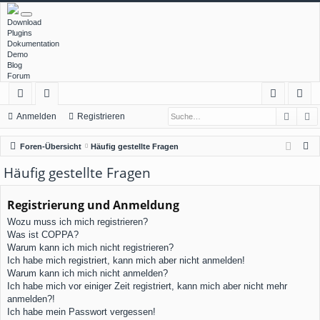
Download
Plugins
Dokumentation
Demo
Blog
Forum
Such
E
ch
or
n
eg
Anmelden
Registrieren
ne
en
m
ist
S
Foren-Übersicht
Häufig gestellte Fragen
llz
el
rie
u
Häufig gestellte Fragen
c
ug
de
re
h
Registrierung und Anmeldung
rif
n
n
e
Wozu muss ich mich registrieren?
f
Was ist COPPA?
Warum kann ich mich nicht registrieren?
Ich habe mich registriert, kann mich aber nicht anmelden!
Warum kann ich mich nicht anmelden?
Ich habe mich vor einiger Zeit registriert, kann mich aber nicht mehr
anmelden?!
Ich habe mein Passwort vergessen!