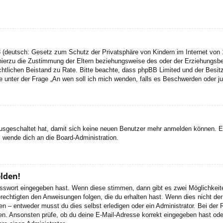
 (deutsch: Gesetz zum Schutz der Privatsphäre von Kindern im Internet von 1
ierzu die Zustimmung der Eltern beziehungsweise des oder der Erziehungsbere
n rechtlichen Beistand zu Rate. Bitte beachte, dass phpBB Limited und der Bes
 die unter der Frage „An wen soll ich mich wenden, falls es Beschwerden oder 
 ausgeschaltet hat, damit sich keine neuen Benutzer mehr anmelden können. 
, wende dich an die Board-Administration.
elden!
Passwort eingegeben hast. Wenn diese stimmen, dann gibt es zwei Möglichke
rechtigten den Anweisungen folgen, die du erhalten hast. Wenn dies nicht der 
– entweder musst du dies selbst erledigen oder ein Administrator. Bei der Regi
en. Ansonsten prüfe, ob du deine E-Mail-Adresse korrekt eingegeben hast oder