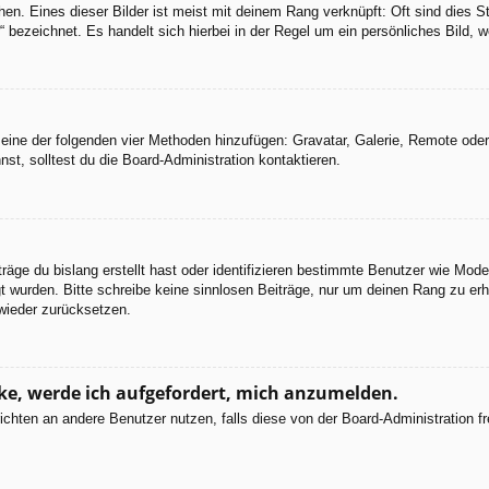
en. Eines dieser Bilder ist meist mit deinem Rang verknüpft: Oft sind dies S
 bezeichnet. Es handelt sich hierbei in der Regel um ein persönliches Bild, w
er eine der folgenden vier Methoden hinzufügen: Gravatar, Galerie, Remote od
, solltest du die Board-Administration kontaktieren.
räge du bislang erstellt hast oder identifizieren bestimmte Benutzer wie Mod
egt wurden. Bitte schreibe keine sinnlosen Beiträge, nur um deinen Rang zu e
wieder zurücksetzen.
cke, werde ich aufgefordert, mich anzumelden.
chrichten an andere Benutzer nutzen, falls diese von der Board-Administratio