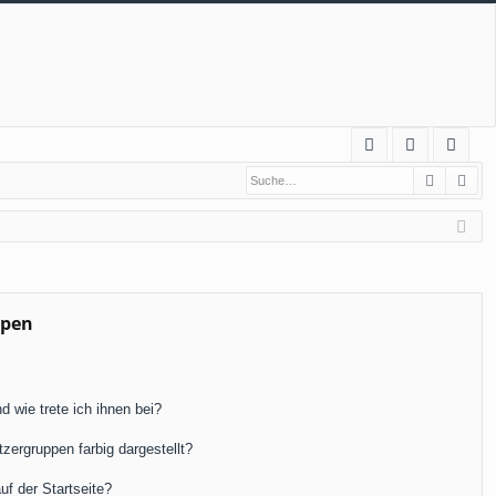
S
Suche
Erw
FA
n
eg
Q
m
ist
el
rie
de
re
n
n
ppen
 wie trete ich ihnen bei?
ergruppen farbig dargestellt?
f der Startseite?