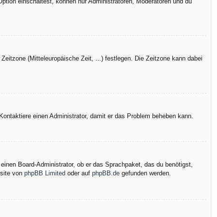
Option einschaltest, können nur Administratoren, Moderatoren und du
Zeitzone (Mitteleuropäische Zeit, ...) festlegen. Die Zeitzone kann dabei
h. Kontaktiere einen Administrator, damit er das Problem beheben kann.
 einen Board-Administrator, ob er das Sprachpaket, das du benötigst,
bsite von
phpBB Limited
oder auf
phpBB.de
gefunden werden.