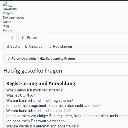
Download
Plugins
Dokumentation
Demo
Blog
Forum
Foren
ch
Suche
Anmelden
Registrieren
ne
Foren-Übersicht
Häufig gestellte Fragen
llz
Häufig gestellte Fragen
ug
rif
Registrierung und Anmeldung
Wozu muss ich mich registrieren?
f
Was ist COPPA?
Warum kann ich mich nicht registrieren?
Ich habe mich registriert, kann mich aber nicht anmelden!
Warum kann ich mich nicht anmelden?
Ich habe mich vor einiger Zeit registriert, kann mich aber nicht mehr anm
Ich habe mein Passwort vergessen!
Warum werde ich automatisch abgemeldet?