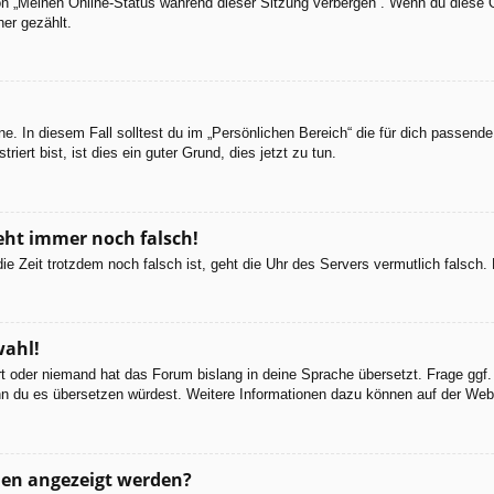
ion „Meinen Online-Status während dieser Sitzung verbergen“. Wenn du diese 
er gezählt.
e. In diesem Fall solltest du im „Persönlichen Bereich“ die für dich passende 
iert bist, ist dies ein guter Grund, dies jetzt zu tun.
geht immer noch falsch!
d die Zeit trotzdem noch falsch ist, geht die Uhr des Servers vermutlich falsc
wahl!
ert oder niemand hat das Forum bislang in deine Sprache übersetzt. Frage ggf.
 wenn du es übersetzen würdest. Weitere Informationen dazu können auf der We
men angezeigt werden?