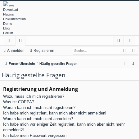
Download
Plugins
Dokumentation
Demo
Blog
Forum
Such
E
ch
or
n
eg
Anmelden
Registrieren
ne
en
m
ist
S
Foren-Übersicht
Häufig gestellte Fragen
llz
el
rie
u
Häufig gestellte Fragen
c
ug
de
re
h
Registrierung und Anmeldung
rif
n
n
e
Wozu muss ich mich registrieren?
f
Was ist COPPA?
Warum kann ich mich nicht registrieren?
Ich habe mich registriert, kann mich aber nicht anmelden!
Warum kann ich mich nicht anmelden?
Ich habe mich vor einiger Zeit registriert, kann mich aber nicht mehr
anmelden?!
Ich habe mein Passwort vergessen!