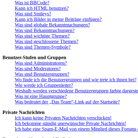
Was ist BBCode?
Kann ich HTML benutzen?
Was sind Smileys?
Kann ich Bilder in meine Beiträge einfügen?
Was sind globale Bekanntmachungen?
Was sind Bekanntmachungen?
Was sind wichtige Themen?
Was sind geschlossene Themen?
Was sind Themen-Symbole?
Benutzer-Stufen und Gruppen
Was sind Administratoren?
Was sind Moderatoren?
Was sind Benutzergruppen?
Wo finde ich die Benutzergruppen und wie trete ich ihnen bei?
Wie werde ich Gruppenleiter?
Weshalb werden verschiedene Benutzergruppen farbig dargestel
Was ist eine Hauptgruppe?
Was bedeutet der „Das Team“-Link auf der Startseite?
Private Nachrichten
Ich kann keine Privaten Nachrichten verschicken!
Ich bekomme ständig unerwünschte Private Nachrichten!
Ich habe eine Spam-E-Mail von einem Mitglied dieses Forums e