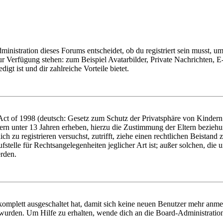
istration dieses Forums entscheidet, ob du registriert sein musst, um Be
zur Verfügung stehen: zum Beispiel Avatarbilder, Private Nachrichten, 
igt ist und dir zahlreiche Vorteile bietet.
t of 1998 (deutsch: Gesetz zum Schutz der Privatsphäre von Kindern i
ern unter 13 Jahren erheben, hierzu die Zustimmung der Eltern bezieh
dich zu registrieren versuchst, zutrifft, ziehe einen rechtlichen Beista
stelle für Rechtsangelegenheiten jeglicher Art ist; außer solchen, die
erden.
 komplett ausgeschaltet hat, damit sich keine neuen Benutzer mehr anm
 wurden. Um Hilfe zu erhalten, wende dich an die Board-Administratio