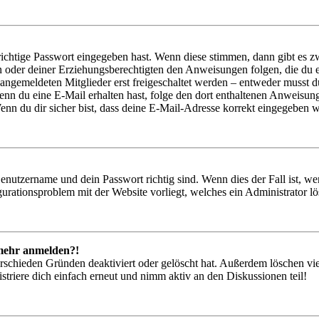
richtige Passwort eingegeben hast. Wenn diese stimmen, dann gibt es
ern oder deiner Erziehungsberechtigten den Anweisungen folgen, die du e
 angemeldeten Mitglieder erst freigeschaltet werden – entweder musst du
. Wenn du eine E-Mail erhalten hast, folge den dort enthaltenen Anweis
nn du dir sicher bist, dass deine E-Mail-Adresse korrekt eingegeben w
Benutzername und dein Passwort richtig sind. Wenn dies der Fall ist, w
igurationsproblem mit der Website vorliegt, welches ein Administrator l
t mehr anmelden?!
rschieden Gründen deaktiviert oder gelöscht hat. Außerdem löschen vie
triere dich einfach erneut und nimm aktiv an den Diskussionen teil!