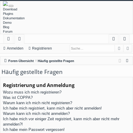
Download
Plugins
Dokumentation
Demo
Blog
Forum
Such
E
ch
or
n
eg
Anmelden
Registrieren
ne
en
m
ist
S
Foren-Übersicht
Häufig gestellte Fragen
llz
el
rie
u
Häufig gestellte Fragen
c
ug
de
re
h
Registrierung und Anmeldung
rif
n
n
e
Wozu muss ich mich registrieren?
f
Was ist COPPA?
Warum kann ich mich nicht registrieren?
Ich habe mich registriert, kann mich aber nicht anmelden!
Warum kann ich mich nicht anmelden?
Ich habe mich vor einiger Zeit registriert, kann mich aber nicht mehr
anmelden?!
Ich habe mein Passwort vergessen!