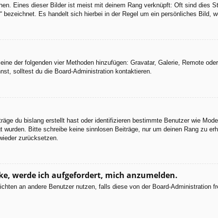
en. Eines dieser Bilder ist meist mit deinem Rang verknüpft: Oft sind dies S
 bezeichnet. Es handelt sich hierbei in der Regel um ein persönliches Bild, w
er eine der folgenden vier Methoden hinzufügen: Gravatar, Galerie, Remote od
, solltest du die Board-Administration kontaktieren.
räge du bislang erstellt hast oder identifizieren bestimmte Benutzer wie Mod
egt wurden. Bitte schreibe keine sinnlosen Beiträge, nur um deinen Rang zu e
wieder zurücksetzen.
cke, werde ich aufgefordert, mich anzumelden.
chrichten an andere Benutzer nutzen, falls diese von der Board-Administratio