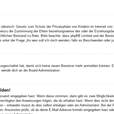
 (deutsch: Gesetz zum Schutz der Privatsphäre von Kindern im Internet von 1
ierzu die Zustimmung der Eltern beziehungsweise des oder der Erziehungsbere
n rechtlichen Beistand zu Rate. Bitte beachte, dass phpBB Limited und der Bes
 die unter der Frage „An wen soll ich mich wenden, falls es Beschwerden oder 
 ausgeschaltet hat, damit sich keine neuen Benutzer mehr anmelden können. 
, wende dich an die Board-Administration.
elden!
Passwort eingegeben hast. Wenn diese stimmen, dann gibt es zwei Möglichke
rechtigten den Anweisungen folgen, die du erhalten hast. Wenn dies nicht der 
– entweder musst du dies selbst erledigen oder ein Administrator. Bei der Regi
en. Ansonsten prüfe, ob du deine E-Mail-Adresse korrekt eingegeben hast oder