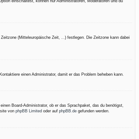
Option einschaltest, können nur Administratoren, Moderatoren und du
Zeitzone (Mitteleuropäische Zeit, ...) festlegen. Die Zeitzone kann dabei
h. Kontaktiere einen Administrator, damit er das Problem beheben kann.
 einen Board-Administrator, ob er das Sprachpaket, das du benötigst,
bsite von
phpBB Limited
oder auf
phpBB.de
gefunden werden.