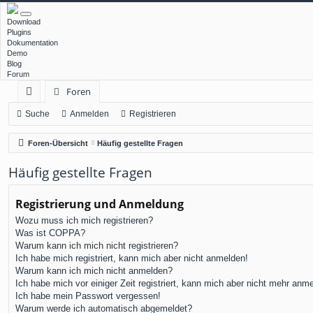
Download
Plugins
Dokumentation
Demo
Blog
Forum
Foren
ch
Suche
Anmelden
Registrieren
ne
Foren-Übersicht
Häufig gestellte Fragen
llz
Häufig gestellte Fragen
ug
rif
Registrierung und Anmeldung
Wozu muss ich mich registrieren?
f
Was ist COPPA?
Warum kann ich mich nicht registrieren?
Ich habe mich registriert, kann mich aber nicht anmelden!
Warum kann ich mich nicht anmelden?
Ich habe mich vor einiger Zeit registriert, kann mich aber nicht mehr anm
Ich habe mein Passwort vergessen!
Warum werde ich automatisch abgemeldet?