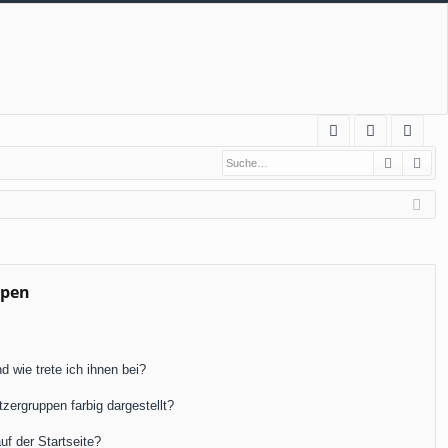
S
Suche
Erw
FA
n
eg
Q
m
ist
el
rie
de
re
n
n
ppen
 wie trete ich ihnen bei?
ergruppen farbig dargestellt?
f der Startseite?