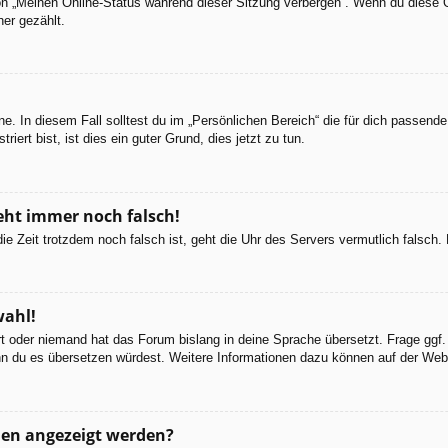
ion „Meinen Online-Status während dieser Sitzung verbergen“. Wenn du diese 
er gezählt.
e. In diesem Fall solltest du im „Persönlichen Bereich“ die für dich passende 
iert bist, ist dies ein guter Grund, dies jetzt zu tun.
geht immer noch falsch!
d die Zeit trotzdem noch falsch ist, geht die Uhr des Servers vermutlich falsc
wahl!
ert oder niemand hat das Forum bislang in deine Sprache übersetzt. Frage ggf.
 wenn du es übersetzen würdest. Weitere Informationen dazu können auf der We
men angezeigt werden?