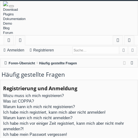
Download
Plugins
Dokumentation
Demo
Blog
Forum
Such
E
ch
or
n
eg
Anmelden
Registrieren
ne
en
m
ist
S
Foren-Übersicht
Häufig gestellte Fragen
llz
el
rie
u
Häufig gestellte Fragen
c
ug
de
re
h
Registrierung und Anmeldung
rif
n
n
e
Wozu muss ich mich registrieren?
f
Was ist COPPA?
Warum kann ich mich nicht registrieren?
Ich habe mich registriert, kann mich aber nicht anmelden!
Warum kann ich mich nicht anmelden?
Ich habe mich vor einiger Zeit registriert, kann mich aber nicht mehr
anmelden?!
Ich habe mein Passwort vergessen!