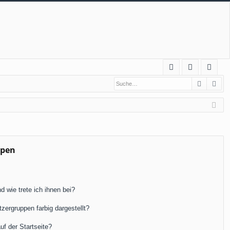
S
Suche
Erw
FA
n
eg
Q
m
ist
el
rie
de
re
n
n
ppen
 wie trete ich ihnen bei?
ergruppen farbig dargestellt?
f der Startseite?