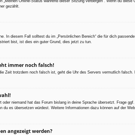
ion „Meinen Online-Status während dieser Sitzung verbergen“. Wenn du diese 
er gezählt.
e. In diesem Fall solltest du im „Persönlichen Bereich“ die für dich passende 
iert bist, ist dies ein guter Grund, dies jetzt zu tun.
geht immer noch falsch!
d die Zeit trotzdem noch falsch ist, geht die Uhr des Servers vermutlich falsc
wahl!
ert oder niemand hat das Forum bislang in deine Sprache übersetzt. Frage ggf.
 wenn du es übersetzen würdest. Weitere Informationen dazu können auf der We
men angezeigt werden?