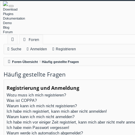
Download
Plugins
Dokumentation
Demo
Blog
Forum
Foren
ch
Suche
Anmelden
Registrieren
ne
Foren-Übersicht
Häufig gestellte Fragen
llz
Häufig gestellte Fragen
ug
rif
Registrierung und Anmeldung
Wozu muss ich mich registrieren?
f
Was ist COPPA?
Warum kann ich mich nicht registrieren?
Ich habe mich registriert, kann mich aber nicht anmelden!
Warum kann ich mich nicht anmelden?
Ich habe mich vor einiger Zeit registriert, kann mich aber nicht mehr anm
Ich habe mein Passwort vergessen!
Warum werde ich automatisch abgemeldet?