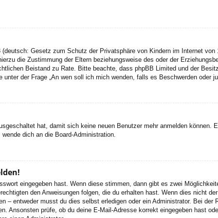
 (deutsch: Gesetz zum Schutz der Privatsphäre von Kindern im Internet von 1
ierzu die Zustimmung der Eltern beziehungsweise des oder der Erziehungsbere
n rechtlichen Beistand zu Rate. Bitte beachte, dass phpBB Limited und der Bes
 die unter der Frage „An wen soll ich mich wenden, falls es Beschwerden oder 
 ausgeschaltet hat, damit sich keine neuen Benutzer mehr anmelden können. 
, wende dich an die Board-Administration.
elden!
Passwort eingegeben hast. Wenn diese stimmen, dann gibt es zwei Möglichke
rechtigten den Anweisungen folgen, die du erhalten hast. Wenn dies nicht der 
– entweder musst du dies selbst erledigen oder ein Administrator. Bei der Regi
en. Ansonsten prüfe, ob du deine E-Mail-Adresse korrekt eingegeben hast oder