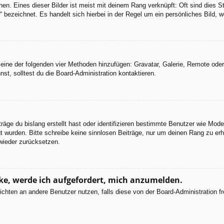
en. Eines dieser Bilder ist meist mit deinem Rang verknüpft: Oft sind dies S
 bezeichnet. Es handelt sich hierbei in der Regel um ein persönliches Bild, w
er eine der folgenden vier Methoden hinzufügen: Gravatar, Galerie, Remote od
, solltest du die Board-Administration kontaktieren.
räge du bislang erstellt hast oder identifizieren bestimmte Benutzer wie Mod
egt wurden. Bitte schreibe keine sinnlosen Beiträge, nur um deinen Rang zu e
wieder zurücksetzen.
cke, werde ich aufgefordert, mich anzumelden.
chrichten an andere Benutzer nutzen, falls diese von der Board-Administratio