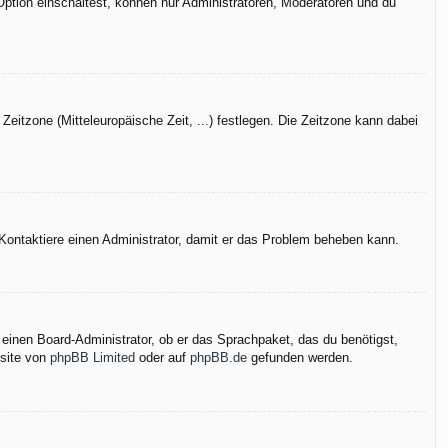
Option einschaltest, können nur Administratoren, Moderatoren und du
Zeitzone (Mitteleuropäische Zeit, ...) festlegen. Die Zeitzone kann dabei
h. Kontaktiere einen Administrator, damit er das Problem beheben kann.
 einen Board-Administrator, ob er das Sprachpaket, das du benötigst,
bsite von
phpBB Limited
oder auf
phpBB.de
gefunden werden.