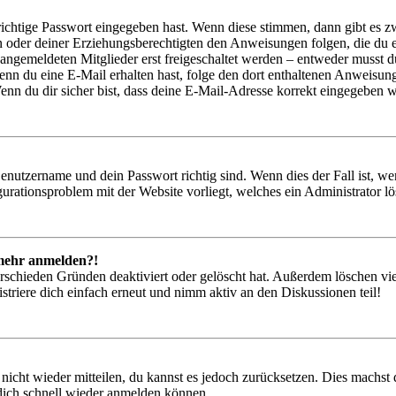
richtige Passwort eingegeben hast. Wenn diese stimmen, dann gibt es
ern oder deiner Erziehungsberechtigten den Anweisungen folgen, die du e
 angemeldeten Mitglieder erst freigeschaltet werden – entweder musst du
. Wenn du eine E-Mail erhalten hast, folge den dort enthaltenen Anweis
nn du dir sicher bist, dass deine E-Mail-Adresse korrekt eingegeben w
Benutzername und dein Passwort richtig sind. Wenn dies der Fall ist, w
igurationsproblem mit der Website vorliegt, welches ein Administrator l
t mehr anmelden?!
rschieden Gründen deaktiviert oder gelöscht hat. Außerdem löschen vie
triere dich einfach erneut und nimm aktiv an den Diskussionen teil!
 nicht wieder mitteilen, du kannst es jedoch zurücksetzen. Dies machs
 dich schnell wieder anmelden können.