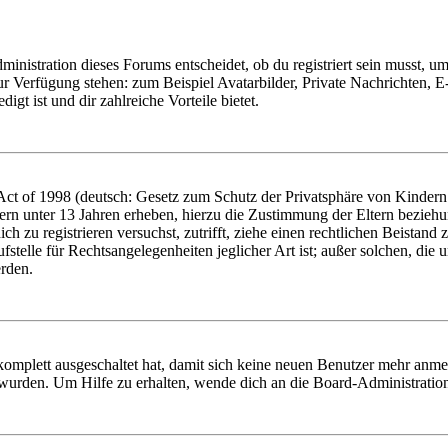
istration dieses Forums entscheidet, ob du registriert sein musst, um Be
zur Verfügung stehen: zum Beispiel Avatarbilder, Private Nachrichten, 
igt ist und dir zahlreiche Vorteile bietet.
t of 1998 (deutsch: Gesetz zum Schutz der Privatsphäre von Kindern i
ern unter 13 Jahren erheben, hierzu die Zustimmung der Eltern bezieh
dich zu registrieren versuchst, zutrifft, ziehe einen rechtlichen Beista
stelle für Rechtsangelegenheiten jeglicher Art ist; außer solchen, die
erden.
 komplett ausgeschaltet hat, damit sich keine neuen Benutzer mehr anm
 wurden. Um Hilfe zu erhalten, wende dich an die Board-Administratio