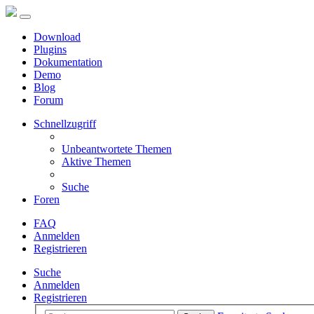
Download
Plugins
Dokumentation
Demo
Blog
Forum
Schnellzugriff
Unbeantwortete Themen
Aktive Themen
Suche
Foren
FAQ
Anmelden
Registrieren
Suche
Anmelden
Registrieren