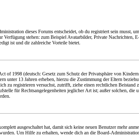
istration dieses Forums entscheidet, ob du registriert sein musst, um Be
zur Verfügung stehen: zum Beispiel Avatarbilder, Private Nachrichten, 
igt ist und dir zahlreiche Vorteile bietet.
t of 1998 (deutsch: Gesetz zum Schutz der Privatsphäre von Kindern i
ern unter 13 Jahren erheben, hierzu die Zustimmung der Eltern bezieh
dich zu registrieren versuchst, zutrifft, ziehe einen rechtlichen Beista
stelle für Rechtsangelegenheiten jeglicher Art ist; außer solchen, die
erden.
 komplett ausgeschaltet hat, damit sich keine neuen Benutzer mehr anm
 wurden. Um Hilfe zu erhalten, wende dich an die Board-Administratio