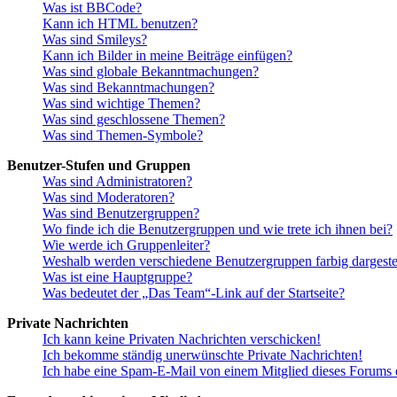
Was ist BBCode?
Kann ich HTML benutzen?
Was sind Smileys?
Kann ich Bilder in meine Beiträge einfügen?
Was sind globale Bekanntmachungen?
Was sind Bekanntmachungen?
Was sind wichtige Themen?
Was sind geschlossene Themen?
Was sind Themen-Symbole?
Benutzer-Stufen und Gruppen
Was sind Administratoren?
Was sind Moderatoren?
Was sind Benutzergruppen?
Wo finde ich die Benutzergruppen und wie trete ich ihnen bei?
Wie werde ich Gruppenleiter?
Weshalb werden verschiedene Benutzergruppen farbig dargestel
Was ist eine Hauptgruppe?
Was bedeutet der „Das Team“-Link auf der Startseite?
Private Nachrichten
Ich kann keine Privaten Nachrichten verschicken!
Ich bekomme ständig unerwünschte Private Nachrichten!
Ich habe eine Spam-E-Mail von einem Mitglied dieses Forums e