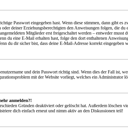
richtige Passwort eingegeben hast. Wenn diese stimmen, dann gibt es
ern oder deiner Erziehungsberechtigten den Anweisungen folgen, die du e
 angemeldeten Mitglieder erst freigeschaltet werden – entweder musst du
. Wenn du eine E-Mail erhalten hast, folge den dort enthaltenen Anweis
nn du dir sicher bist, dass deine E-Mail-Adresse korrekt eingegeben w
Benutzername und dein Passwort richtig sind. Wenn dies der Fall ist, w
igurationsproblem mit der Website vorliegt, welches ein Administrator l
t mehr anmelden?!
rschieden Gründen deaktiviert oder gelöscht hat. Außerdem löschen vie
triere dich einfach erneut und nimm aktiv an den Diskussionen teil!