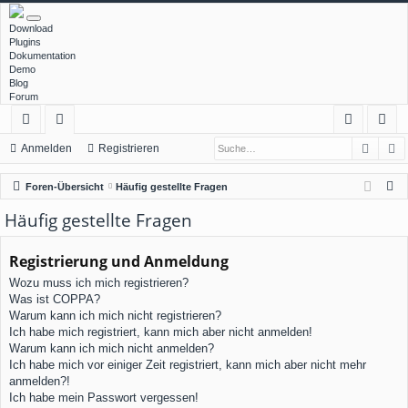
Download
Plugins
Dokumentation
Demo
Blog
Forum
Such
E
ch
or
n
eg
Anmelden
Registrieren
ne
en
m
ist
S
Foren-Übersicht
Häufig gestellte Fragen
llz
el
rie
u
Häufig gestellte Fragen
c
ug
de
re
h
Registrierung und Anmeldung
rif
n
n
e
Wozu muss ich mich registrieren?
f
Was ist COPPA?
Warum kann ich mich nicht registrieren?
Ich habe mich registriert, kann mich aber nicht anmelden!
Warum kann ich mich nicht anmelden?
Ich habe mich vor einiger Zeit registriert, kann mich aber nicht mehr
anmelden?!
Ich habe mein Passwort vergessen!