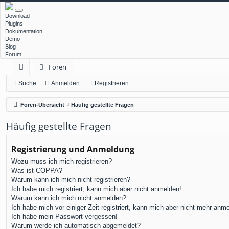
Download
Plugins
Dokumentation
Demo
Blog
Forum
Foren
ch
Suche
Anmelden
Registrieren
ne
Foren-Übersicht
Häufig gestellte Fragen
llz
Häufig gestellte Fragen
ug
rif
Registrierung und Anmeldung
Wozu muss ich mich registrieren?
f
Was ist COPPA?
Warum kann ich mich nicht registrieren?
Ich habe mich registriert, kann mich aber nicht anmelden!
Warum kann ich mich nicht anmelden?
Ich habe mich vor einiger Zeit registriert, kann mich aber nicht mehr anm
Ich habe mein Passwort vergessen!
Warum werde ich automatisch abgemeldet?