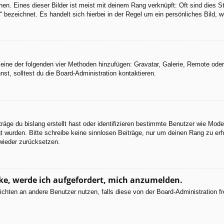
en. Eines dieser Bilder ist meist mit deinem Rang verknüpft: Oft sind dies S
 bezeichnet. Es handelt sich hierbei in der Regel um ein persönliches Bild, w
er eine der folgenden vier Methoden hinzufügen: Gravatar, Galerie, Remote od
, solltest du die Board-Administration kontaktieren.
räge du bislang erstellt hast oder identifizieren bestimmte Benutzer wie Mod
egt wurden. Bitte schreibe keine sinnlosen Beiträge, nur um deinen Rang zu e
wieder zurücksetzen.
cke, werde ich aufgefordert, mich anzumelden.
chrichten an andere Benutzer nutzen, falls diese von der Board-Administratio