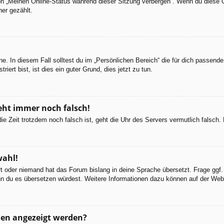
ion „Meinen Online-Status während dieser Sitzung verbergen“. Wenn du diese 
er gezählt.
e. In diesem Fall solltest du im „Persönlichen Bereich“ die für dich passende 
iert bist, ist dies ein guter Grund, dies jetzt zu tun.
geht immer noch falsch!
d die Zeit trotzdem noch falsch ist, geht die Uhr des Servers vermutlich falsc
wahl!
ert oder niemand hat das Forum bislang in deine Sprache übersetzt. Frage ggf.
 wenn du es übersetzen würdest. Weitere Informationen dazu können auf der We
men angezeigt werden?