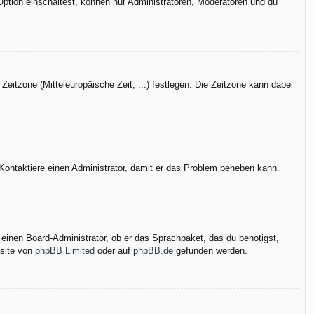
Option einschaltest, können nur Administratoren, Moderatoren und du
Zeitzone (Mitteleuropäische Zeit, ...) festlegen. Die Zeitzone kann dabei
h. Kontaktiere einen Administrator, damit er das Problem beheben kann.
 einen Board-Administrator, ob er das Sprachpaket, das du benötigst,
bsite von
phpBB Limited
oder auf
phpBB.de
gefunden werden.