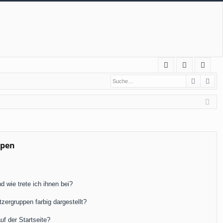
S
Suche
Erw
FA
n
eg
Q
m
ist
el
rie
de
re
n
n
ppen
 wie trete ich ihnen bei?
ergruppen farbig dargestellt?
f der Startseite?