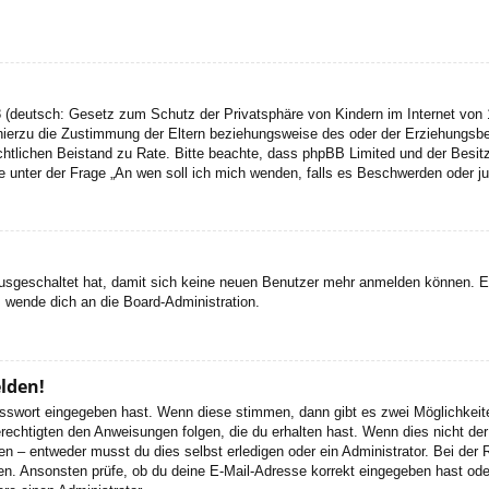
 (deutsch: Gesetz zum Schutz der Privatsphäre von Kindern im Internet von 1
ierzu die Zustimmung der Eltern beziehungsweise des oder der Erziehungsbere
n rechtlichen Beistand zu Rate. Bitte beachte, dass phpBB Limited und der Bes
 die unter der Frage „An wen soll ich mich wenden, falls es Beschwerden oder 
 ausgeschaltet hat, damit sich keine neuen Benutzer mehr anmelden können. 
, wende dich an die Board-Administration.
elden!
Passwort eingegeben hast. Wenn diese stimmen, dann gibt es zwei Möglichke
rechtigten den Anweisungen folgen, die du erhalten hast. Wenn dies nicht der 
– entweder musst du dies selbst erledigen oder ein Administrator. Bei der Regi
en. Ansonsten prüfe, ob du deine E-Mail-Adresse korrekt eingegeben hast oder