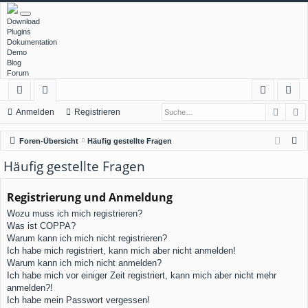
Download
Plugins
Dokumentation
Demo
Blog
Forum
Such
E
ch
or
n
eg
Anmelden
Registrieren
ne
en
m
ist
S
Foren-Übersicht
Häufig gestellte Fragen
llz
el
rie
u
Häufig gestellte Fragen
c
ug
de
re
h
Registrierung und Anmeldung
rif
n
n
e
Wozu muss ich mich registrieren?
f
Was ist COPPA?
Warum kann ich mich nicht registrieren?
Ich habe mich registriert, kann mich aber nicht anmelden!
Warum kann ich mich nicht anmelden?
Ich habe mich vor einiger Zeit registriert, kann mich aber nicht mehr
anmelden?!
Ich habe mein Passwort vergessen!