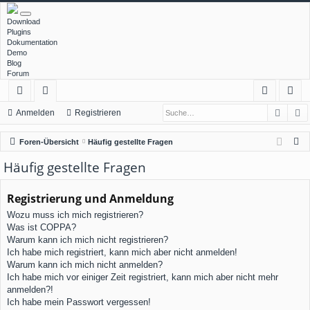
Download
Plugins
Dokumentation
Demo
Blog
Forum
Such
E
ch
or
n
eg
Anmelden
Registrieren
ne
en
m
ist
S
Foren-Übersicht
Häufig gestellte Fragen
llz
el
rie
u
Häufig gestellte Fragen
c
ug
de
re
h
Registrierung und Anmeldung
rif
n
n
e
Wozu muss ich mich registrieren?
f
Was ist COPPA?
Warum kann ich mich nicht registrieren?
Ich habe mich registriert, kann mich aber nicht anmelden!
Warum kann ich mich nicht anmelden?
Ich habe mich vor einiger Zeit registriert, kann mich aber nicht mehr
anmelden?!
Ich habe mein Passwort vergessen!