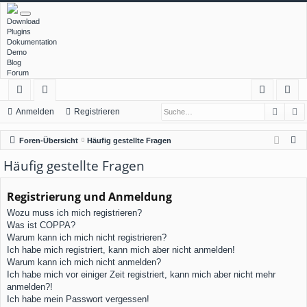
Download
Plugins
Dokumentation
Demo
Blog
Forum
Such
E
ch
or
n
eg
Anmelden
Registrieren
ne
en
m
ist
S
Foren-Übersicht
Häufig gestellte Fragen
llz
el
rie
u
Häufig gestellte Fragen
c
ug
de
re
h
Registrierung und Anmeldung
rif
n
n
e
Wozu muss ich mich registrieren?
f
Was ist COPPA?
Warum kann ich mich nicht registrieren?
Ich habe mich registriert, kann mich aber nicht anmelden!
Warum kann ich mich nicht anmelden?
Ich habe mich vor einiger Zeit registriert, kann mich aber nicht mehr
anmelden?!
Ich habe mein Passwort vergessen!