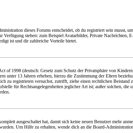
istration dieses Forums entscheidet, ob du registriert sein musst, um Be
zur Verfügung stehen: zum Beispiel Avatarbilder, Private Nachrichten, 
igt ist und dir zahlreiche Vorteile bietet.
t of 1998 (deutsch: Gesetz zum Schutz der Privatsphäre von Kindern i
ern unter 13 Jahren erheben, hierzu die Zustimmung der Eltern bezieh
dich zu registrieren versuchst, zutrifft, ziehe einen rechtlichen Beista
stelle für Rechtsangelegenheiten jeglicher Art ist; außer solchen, die
erden.
 komplett ausgeschaltet hat, damit sich keine neuen Benutzer mehr anm
 wurden. Um Hilfe zu erhalten, wende dich an die Board-Administratio