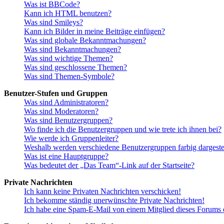
Was ist BBCode?
Kann ich HTML benutzen?
Was sind Smileys?
Kann ich Bilder in meine Beiträge einfügen?
Was sind globale Bekanntmachungen?
Was sind Bekanntmachungen?
Was sind wichtige Themen?
Was sind geschlossene Themen?
Was sind Themen-Symbole?
Benutzer-Stufen und Gruppen
Was sind Administratoren?
Was sind Moderatoren?
Was sind Benutzergruppen?
Wo finde ich die Benutzergruppen und wie trete ich ihnen bei?
Wie werde ich Gruppenleiter?
Weshalb werden verschiedene Benutzergruppen farbig dargestel
Was ist eine Hauptgruppe?
Was bedeutet der „Das Team“-Link auf der Startseite?
Private Nachrichten
Ich kann keine Privaten Nachrichten verschicken!
Ich bekomme ständig unerwünschte Private Nachrichten!
Ich habe eine Spam-E-Mail von einem Mitglied dieses Forums e