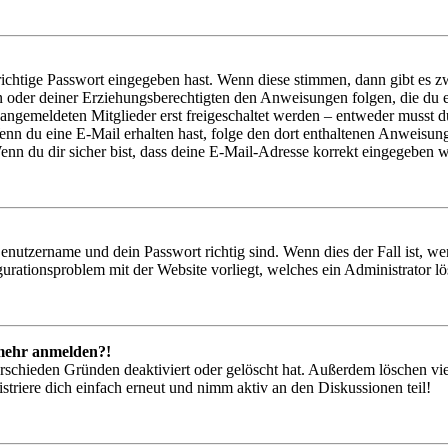
richtige Passwort eingegeben hast. Wenn diese stimmen, dann gibt es
ern oder deiner Erziehungsberechtigten den Anweisungen folgen, die du e
 angemeldeten Mitglieder erst freigeschaltet werden – entweder musst du
. Wenn du eine E-Mail erhalten hast, folge den dort enthaltenen Anweis
nn du dir sicher bist, dass deine E-Mail-Adresse korrekt eingegeben w
Benutzername und dein Passwort richtig sind. Wenn dies der Fall ist, w
igurationsproblem mit der Website vorliegt, welches ein Administrator l
t mehr anmelden?!
rschieden Gründen deaktiviert oder gelöscht hat. Außerdem löschen vie
triere dich einfach erneut und nimm aktiv an den Diskussionen teil!