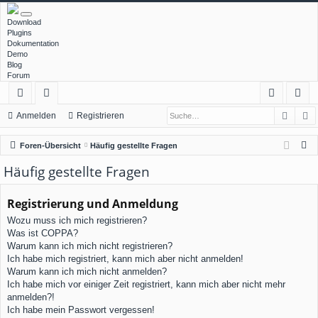
Download
Plugins
Dokumentation
Demo
Blog
Forum
Such
E
ch
or
n
eg
Anmelden
Registrieren
ne
en
m
ist
S
Foren-Übersicht
Häufig gestellte Fragen
llz
el
rie
u
Häufig gestellte Fragen
c
ug
de
re
h
Registrierung und Anmeldung
rif
n
n
e
Wozu muss ich mich registrieren?
f
Was ist COPPA?
Warum kann ich mich nicht registrieren?
Ich habe mich registriert, kann mich aber nicht anmelden!
Warum kann ich mich nicht anmelden?
Ich habe mich vor einiger Zeit registriert, kann mich aber nicht mehr
anmelden?!
Ich habe mein Passwort vergessen!