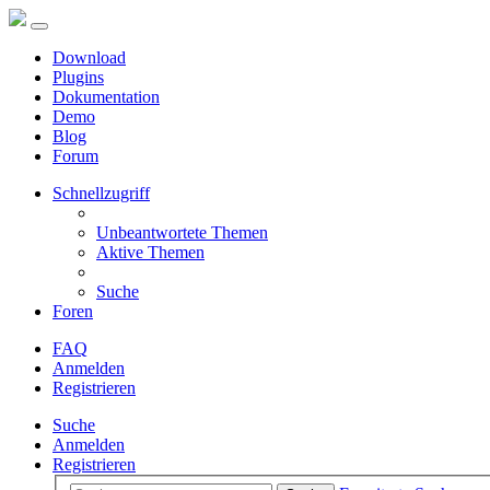
Download
Plugins
Dokumentation
Demo
Blog
Forum
Schnellzugriff
Unbeantwortete Themen
Aktive Themen
Suche
Foren
FAQ
Anmelden
Registrieren
Suche
Anmelden
Registrieren