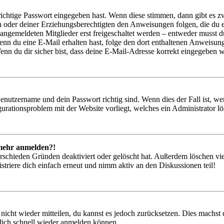
richtige Passwort eingegeben hast. Wenn diese stimmen, dann gibt es
ern oder deiner Erziehungsberechtigten den Anweisungen folgen, die du e
 angemeldeten Mitglieder erst freigeschaltet werden – entweder musst du
. Wenn du eine E-Mail erhalten hast, folge den dort enthaltenen Anweis
nn du dir sicher bist, dass deine E-Mail-Adresse korrekt eingegeben w
Benutzername und dein Passwort richtig sind. Wenn dies der Fall ist, w
igurationsproblem mit der Website vorliegt, welches ein Administrator l
t mehr anmelden?!
rschieden Gründen deaktiviert oder gelöscht hat. Außerdem löschen vie
triere dich einfach erneut und nimm aktiv an den Diskussionen teil!
 nicht wieder mitteilen, du kannst es jedoch zurücksetzen. Dies machs
 dich schnell wieder anmelden können.