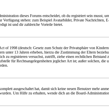
istration dieses Forums entscheidet, ob du registriert sein musst, um Be
zur Verfügung stehen: zum Beispiel Avatarbilder, Private Nachrichten, 
igt ist und dir zahlreiche Vorteile bietet.
t of 1998 (deutsch: Gesetz zum Schutz der Privatsphäre von Kindern i
ern unter 13 Jahren erheben, hierzu die Zustimmung der Eltern bezieh
dich zu registrieren versuchst, zutrifft, ziehe einen rechtlichen Beista
stelle für Rechtsangelegenheiten jeglicher Art ist; außer solchen, die
erden.
 komplett ausgeschaltet hat, damit sich keine neuen Benutzer mehr anm
 wurden. Um Hilfe zu erhalten, wende dich an die Board-Administratio