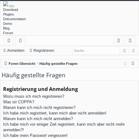
Download
Plugins
Dokumentation
Demo
Blog
Forum
Such
E
ch
or
n
eg
Anmelden
Registrieren
ne
en
m
ist
S
Foren-Übersicht
Häufig gestellte Fragen
llz
el
rie
u
Häufig gestellte Fragen
c
ug
de
re
h
Registrierung und Anmeldung
rif
n
n
e
Wozu muss ich mich registrieren?
f
Was ist COPPA?
Warum kann ich mich nicht registrieren?
Ich habe mich registriert, kann mich aber nicht anmelden!
Warum kann ich mich nicht anmelden?
Ich habe mich vor einiger Zeit registriert, kann mich aber nicht mehr
anmelden?!
Ich habe mein Passwort vergessen!