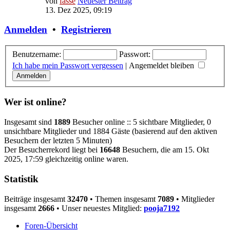
von
fasse
Neuester Beitrag
13. Dez 2025, 09:19
Anmelden
•
Registrieren
Benutzername:
Passwort:
Ich habe mein Passwort vergessen
|
Angemeldet bleiben
Wer ist online?
Insgesamt sind
1889
Besucher online :: 5 sichtbare Mitglieder, 0
unsichtbare Mitglieder und 1884 Gäste (basierend auf den aktiven
Besuchern der letzten 5 Minuten)
Der Besucherrekord liegt bei
16648
Besuchern, die am 15. Okt
2025, 17:59 gleichzeitig online waren.
Statistik
Beiträge insgesamt
32470
• Themen insgesamt
7089
• Mitglieder
insgesamt
2666
• Unser neuestes Mitglied:
pooja7192
Foren-Übersicht