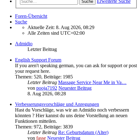
Erweiterte Suche
Suche
Foren-Übersicht
Suche
Aktuelle Zeit: 8. Aug 2026, 08:29
Alle Zeiten sind
UTC+02:00
Admidio
Letzter Beitrag
English Support Forum
If you aren't speaking german, you can ask for support or post
your request here.
Themen
:
520
,
Beiträge
:
1985
Letzter Beitrag
Massage Service Near Me in Va…
von
pooja7192
Neuester Beitrag
8. Aug 2026, 08:28
Verbesserungsvorschläge und Anregungen
Hast du Vorschläge, was wir an Admidio noch verbessern
könnten ? Hier kannst du uns deine Vorstellung an neuen
Funktionen mitteilen.
Themen
:
972
,
Beiträge
:
3839
Letzter Beitrag
Re: Geburtsdatum (Alter)
von
fasse
Neuester Beitrag