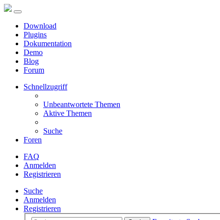
Download
Plugins
Dokumentation
Demo
Blog
Forum
Schnellzugriff
Unbeantwortete Themen
Aktive Themen
Suche
Foren
FAQ
Anmelden
Registrieren
Suche
Anmelden
Registrieren