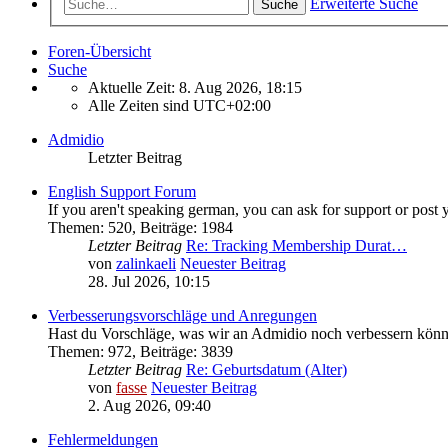
Erweiterte Suche
Suche
Foren-Übersicht
Suche
Aktuelle Zeit: 8. Aug 2026, 18:15
Alle Zeiten sind
UTC+02:00
Admidio
Letzter Beitrag
English Support Forum
If you aren't speaking german, you can ask for support or post 
Themen
:
520
,
Beiträge
:
1984
Letzter Beitrag
Re: Tracking Membership Durat…
von
zalinkaeli
Neuester Beitrag
28. Jul 2026, 10:15
Verbesserungsvorschläge und Anregungen
Hast du Vorschläge, was wir an Admidio noch verbessern könnt
Themen
:
972
,
Beiträge
:
3839
Letzter Beitrag
Re: Geburtsdatum (Alter)
von
fasse
Neuester Beitrag
2. Aug 2026, 09:40
Fehlermeldungen