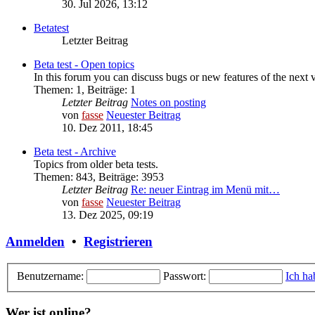
30. Jul 2026, 13:12
Betatest
Letzter Beitrag
Beta test - Open topics
In this forum you can discuss bugs or new features of the next 
Themen
:
1
,
Beiträge
:
1
Letzter Beitrag
Notes on posting
von
fasse
Neuester Beitrag
10. Dez 2011, 18:45
Beta test - Archive
Topics from older beta tests.
Themen
:
843
,
Beiträge
:
3953
Letzter Beitrag
Re: neuer Eintrag im Menü mit…
von
fasse
Neuester Beitrag
13. Dez 2025, 09:19
Anmelden
•
Registrieren
Benutzername:
Passwort:
Ich ha
Wer ist online?