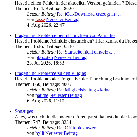
Hast du einen Fehler in der aktuellen Version gefunden ? Diesen
Themen
:
1614
,
Beiträge
:
8620
Letzter Beitrag
Re: iCal-Download erzeugt in …
von
fasse
Neuester Beitrag
4. Aug 2026, 22:47
Fragen und Probleme beim Einrichten von Admidio
Hast du Probleme Admidio einzurichten? Hier kannst du Fragen
Themen
:
1536
,
Beiträge
:
6830
Letzter Beitrag
Re: Startseite nicht eingelog…
von
pboosten
Neuester Beitrag
23. Jul 2026, 18:53
Fragen und Probleme zu den Plugins
Hast du Probleme oder Fragen bei der Einrichtung bestimmter P
Themen
:
860
,
Beiträge
:
4005
Letzter Beitrag
Re: Mitgliedsbeitrag - keine …
von
pauthe
Neuester Beitrag
6. Aug 2026, 11:10
Sonstiges
Alles, was nicht in die anderen Foren passt, kannst du hier los
Themen
:
747
,
Beiträge
:
3234
Letzter Beitrag
Re: Off topic anwers
von
hylli
Neuester Beitrag