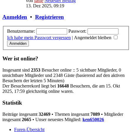
von
fasse
Neuester Beitrag
13. Dez 2025, 09:19
Anmelden
•
Registrieren
Benutzername:
Passwort:
Ich habe mein Passwort vergessen
|
Angemeldet bleiben
Wer ist online?
Insgesamt sind
2353
Besucher online :: 5 sichtbare Mitglieder, 0
unsichtbare Mitglieder und 2348 Gäste (basierend auf den aktiven
Besuchern der letzten 5 Minuten)
Der Besucherrekord liegt bei
16648
Besuchern, die am 15. Okt
2025, 17:59 gleichzeitig online waren.
Statistik
Beiträge insgesamt
32469
• Themen insgesamt
7089
• Mitglieder
insgesamt
2665
• Unser neuestes Mitglied:
ken650026
Foren-Übersicht