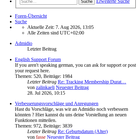
Erweiterte Suche
Suche
Foren-Übersicht
Suche
Aktuelle Zeit: 7. Aug 2026, 13:05
Alle Zeiten sind
UTC+02:00
Admidio
Letzter Beitrag
English Support Forum
If you aren't speaking german, you can ask for support or post
your request here.
Themen
:
520
,
Beiträge
:
1984
Letzter Beitrag
Re: Tracking Membership Durat…
von
zalinkaeli
Neuester Beitrag
28. Jul 2026, 10:15
Verbesserungsvorschläge und Anregungen
Hast du Vorschläge, was wir an Admidio noch verbessern
könnten ? Hier kannst du uns deine Vorstellung an neuen
Funktionen mitteilen.
Themen
:
972
,
Beiträge
:
3839
Letzter Beitrag
Re: Geburtsdatum (Alter)
von
fasse
Neuester Beitrag