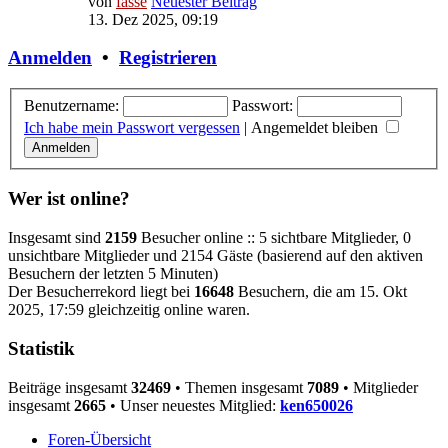
von
fasse
Neuester Beitrag
13. Dez 2025, 09:19
Anmelden
•
Registrieren
Benutzername:
Passwort:
Ich habe mein Passwort vergessen
|
Angemeldet bleiben
Wer ist online?
Insgesamt sind
2159
Besucher online :: 5 sichtbare Mitglieder, 0
unsichtbare Mitglieder und 2154 Gäste (basierend auf den aktiven
Besuchern der letzten 5 Minuten)
Der Besucherrekord liegt bei
16648
Besuchern, die am 15. Okt
2025, 17:59 gleichzeitig online waren.
Statistik
Beiträge insgesamt
32469
• Themen insgesamt
7089
• Mitglieder
insgesamt
2665
• Unser neuestes Mitglied:
ken650026
Foren-Übersicht