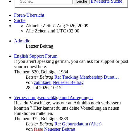
Erweiterte Suche
Suche
Foren-Übersicht
Suche
Aktuelle Zeit: 7. Aug 2026, 20:09
Alle Zeiten sind
UTC+02:00
Admidio
Letzter Beitrag
English Support Forum
If you aren't speaking german, you can ask for support or post
your request here.
Themen
:
520
,
Beiträge
:
1984
Letzter Beitrag
Re: Tracking Membership Durat…
von
zalinkaeli
Neuester Beitrag
28. Jul 2026, 10:15
Verbesserungsvorschläge und Anregungen
Hast du Vorschläge, was wir an Admidio noch verbessern
könnten ? Hier kannst du uns deine Vorstellung an neuen
Funktionen mitteilen.
Themen
:
972
,
Beiträge
:
3839
Letzter Beitrag
Re: Geburtsdatum (Alter)
von
fasse
Neuester Beitrag