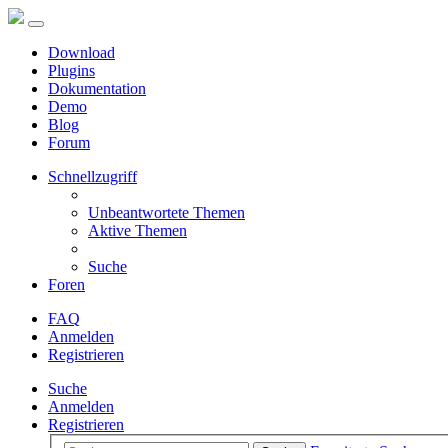
Download
Plugins
Dokumentation
Demo
Blog
Forum
Schnellzugriff
Unbeantwortete Themen
Aktive Themen
Suche
Foren
FAQ
Anmelden
Registrieren
Suche
Anmelden
Registrieren