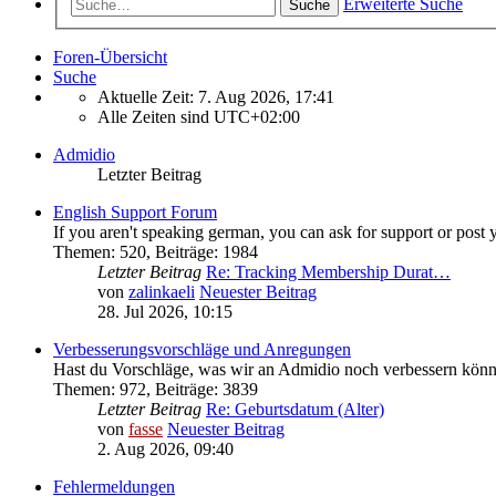
Erweiterte Suche
Suche
Foren-Übersicht
Suche
Aktuelle Zeit: 7. Aug 2026, 17:41
Alle Zeiten sind
UTC+02:00
Admidio
Letzter Beitrag
English Support Forum
If you aren't speaking german, you can ask for support or post 
Themen
:
520
,
Beiträge
:
1984
Letzter Beitrag
Re: Tracking Membership Durat…
von
zalinkaeli
Neuester Beitrag
28. Jul 2026, 10:15
Verbesserungsvorschläge und Anregungen
Hast du Vorschläge, was wir an Admidio noch verbessern könnt
Themen
:
972
,
Beiträge
:
3839
Letzter Beitrag
Re: Geburtsdatum (Alter)
von
fasse
Neuester Beitrag
2. Aug 2026, 09:40
Fehlermeldungen