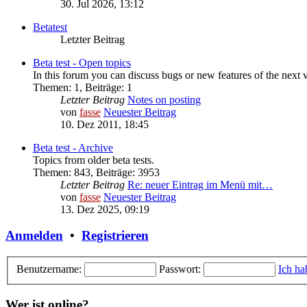
30. Jul 2026, 13:12
Betatest
Letzter Beitrag
Beta test - Open topics
In this forum you can discuss bugs or new features of the next 
Themen
:
1
,
Beiträge
:
1
Letzter Beitrag
Notes on posting
von
fasse
Neuester Beitrag
10. Dez 2011, 18:45
Beta test - Archive
Topics from older beta tests.
Themen
:
843
,
Beiträge
:
3953
Letzter Beitrag
Re: neuer Eintrag im Menü mit…
von
fasse
Neuester Beitrag
13. Dez 2025, 09:19
Anmelden
•
Registrieren
Benutzername:
Passwort:
Ich ha
Wer ist online?