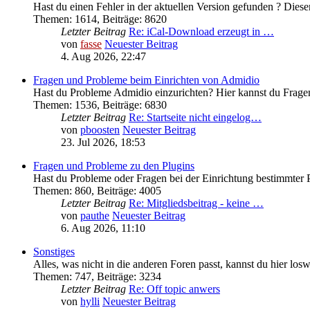
Hast du einen Fehler in der aktuellen Version gefunden ? Diesen
Themen
:
1614
,
Beiträge
:
8620
Letzter Beitrag
Re: iCal-Download erzeugt in …
von
fasse
Neuester Beitrag
4. Aug 2026, 22:47
Fragen und Probleme beim Einrichten von Admidio
Hast du Probleme Admidio einzurichten? Hier kannst du Fragen
Themen
:
1536
,
Beiträge
:
6830
Letzter Beitrag
Re: Startseite nicht eingelog…
von
pboosten
Neuester Beitrag
23. Jul 2026, 18:53
Fragen und Probleme zu den Plugins
Hast du Probleme oder Fragen bei der Einrichtung bestimmter P
Themen
:
860
,
Beiträge
:
4005
Letzter Beitrag
Re: Mitgliedsbeitrag - keine …
von
pauthe
Neuester Beitrag
6. Aug 2026, 11:10
Sonstiges
Alles, was nicht in die anderen Foren passt, kannst du hier los
Themen
:
747
,
Beiträge
:
3234
Letzter Beitrag
Re: Off topic anwers
von
hylli
Neuester Beitrag