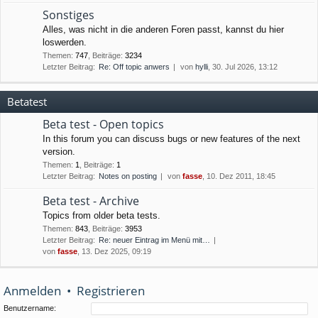
Sonstiges
Alles, was nicht in die anderen Foren passt, kannst du hier
loswerden.
Themen
:
747
,
Beiträge
:
3234
Letzter Beitrag:
Re: Off topic anwers
von
hylli
, 30. Jul 2026, 13:12
Betatest
Beta test - Open topics
In this forum you can discuss bugs or new features of the next
version.
Themen
:
1
,
Beiträge
:
1
Letzter Beitrag:
Notes on posting
von
fasse
, 10. Dez 2011, 18:45
Beta test - Archive
Topics from older beta tests.
Themen
:
843
,
Beiträge
:
3953
Letzter Beitrag:
Re: neuer Eintrag im Menü mit…
von
fasse
, 13. Dez 2025, 09:19
Anmelden
•
Registrieren
Benutzername: