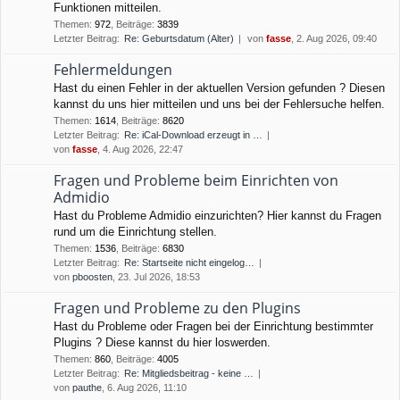
Funktionen mitteilen.
Themen
:
972
,
Beiträge
:
3839
Letzter Beitrag:
Re: Geburtsdatum (Alter)
von
fasse
, 2. Aug 2026, 09:40
Fehlermeldungen
Hast du einen Fehler in der aktuellen Version gefunden ? Diesen
kannst du uns hier mitteilen und uns bei der Fehlersuche helfen.
Themen
:
1614
,
Beiträge
:
8620
Letzter Beitrag:
Re: iCal-Download erzeugt in …
von
fasse
, 4. Aug 2026, 22:47
Fragen und Probleme beim Einrichten von
Admidio
Hast du Probleme Admidio einzurichten? Hier kannst du Fragen
rund um die Einrichtung stellen.
Themen
:
1536
,
Beiträge
:
6830
Letzter Beitrag:
Re: Startseite nicht eingelog…
von
pboosten
, 23. Jul 2026, 18:53
Fragen und Probleme zu den Plugins
Hast du Probleme oder Fragen bei der Einrichtung bestimmter
Plugins ? Diese kannst du hier loswerden.
Themen
:
860
,
Beiträge
:
4005
Letzter Beitrag:
Re: Mitgliedsbeitrag - keine …
von
pauthe
, 6. Aug 2026, 11:10