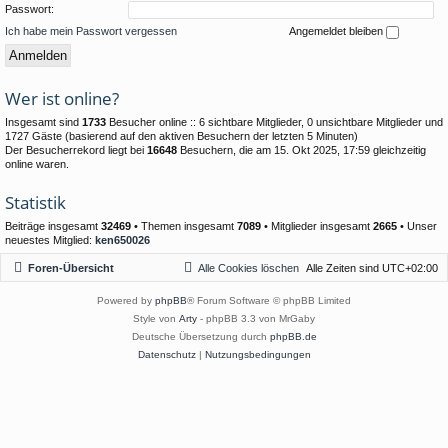
Passwort:
Ich habe mein Passwort vergessen
Angemeldet bleiben
Wer ist online?
Insgesamt sind
1733
Besucher online :: 6 sichtbare Mitglieder, 0 unsichtbare Mitglieder und
1727 Gäste (basierend auf den aktiven Besuchern der letzten 5 Minuten)
Der Besucherrekord liegt bei
16648
Besuchern, die am 15. Okt 2025, 17:59 gleichzeitig
online waren.
Statistik
Beiträge insgesamt
32469
• Themen insgesamt
7089
• Mitglieder insgesamt
2665
• Unser
neuestes Mitglied:
ken650026
Foren-Übersicht
Alle Cookies löschen
Alle Zeiten sind
UTC+02:00
Powered by
phpBB
® Forum Software © phpBB Limited
Style von
Arty
- phpBB 3.3 von MrGaby
Deutsche Übersetzung durch
phpBB.de
Datenschutz
|
Nutzungsbedingungen