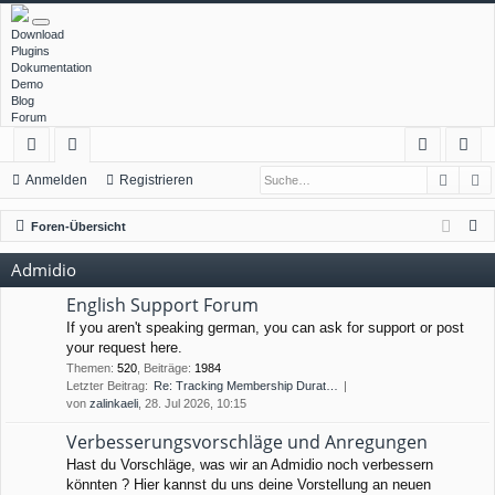
Download
Plugins
Dokumentation
Demo
Blog
Forum
Such
E
ch
or
n
eg
Anmelden
Registrieren
ne
en
m
ist
S
Foren-Übersicht
llz
el
rie
u
Admidio
c
ug
de
re
h
English Support Forum
rif
n
n
e
If you aren't speaking german, you can ask for support or post
your request here.
f
Themen
:
520
,
Beiträge
:
1984
Letzter Beitrag:
Re: Tracking Membership Durat…
von
zalinkaeli
, 28. Jul 2026, 10:15
Verbesserungsvorschläge und Anregungen
Hast du Vorschläge, was wir an Admidio noch verbessern
könnten ? Hier kannst du uns deine Vorstellung an neuen