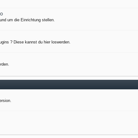
io
nd um die Einrichtung stellen.
ugins ? Diese kannst du hier loswerden.
erden.
ersion.