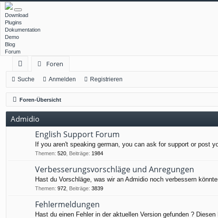
Download
Plugins
Dokumentation
Demo
Blog
Forum
Foren
ch
Suche
Anmelden
Registrieren
ne
Foren-Übersicht
llz
Admidio
ug
English Support Forum
rif
If you aren't speaking german, you can ask for support or post y
f
Themen
:
520
,
Beiträge
:
1984
Verbesserungsvorschläge und Anregungen
Hast du Vorschläge, was wir an Admidio noch verbessern könnten
Themen
:
972
,
Beiträge
:
3839
Fehlermeldungen
Hast du einen Fehler in der aktuellen Version gefunden ? Diesen 