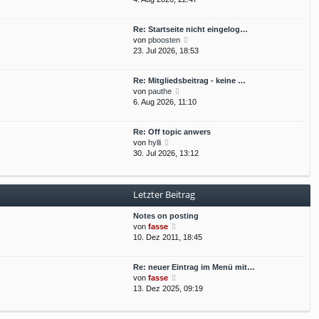
e
t
u
r
r
e
B
a
Re: Startseite nicht eingelog…
s
e
g
N
von
pboosten
t
i
e
23. Jul 2026, 18:53
e
t
u
r
r
e
B
a
Re: Mitgliedsbeitrag - keine …
s
e
g
N
von
pauthe
t
i
e
6. Aug 2026, 11:10
e
t
u
r
r
e
B
a
Re: Off topic anwers
s
e
g
N
von
hylli
t
i
e
30. Jul 2026, 13:12
e
t
u
r
r
e
B
a
s
e
g
Letzter Beitrag
t
i
e
t
Notes on posting
r
r
N
von
fasse
B
a
e
10. Dez 2011, 18:45
e
g
u
i
e
t
Re: neuer Eintrag im Menü mit…
s
r
N
von
fasse
t
a
e
13. Dez 2025, 09:19
e
g
u
r
e
B