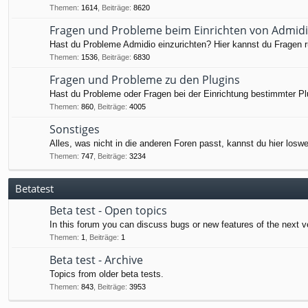
Themen
:
1614
,
Beiträge
:
8620
Fragen und Probleme beim Einrichten von Admid
Hast du Probleme Admidio einzurichten? Hier kannst du Fragen ru
Themen
:
1536
,
Beiträge
:
6830
Fragen und Probleme zu den Plugins
Hast du Probleme oder Fragen bei der Einrichtung bestimmter Pl
Themen
:
860
,
Beiträge
:
4005
Sonstiges
Alles, was nicht in die anderen Foren passt, kannst du hier losw
Themen
:
747
,
Beiträge
:
3234
Betatest
Beta test - Open topics
In this forum you can discuss bugs or new features of the next v
Themen
:
1
,
Beiträge
:
1
Beta test - Archive
Topics from older beta tests.
Themen
:
843
,
Beiträge
:
3953