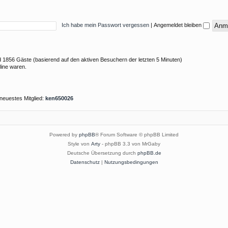
Ich habe mein Passwort vergessen
|
Angemeldet bleiben
und 1856 Gäste (basierend auf den aktiven Besuchern der letzten 5 Minuten)
line waren.
neuestes Mitglied:
ken650026
Powered by
phpBB
® Forum Software © phpBB Limited
Style von
Arty
- phpBB 3.3 von MrGaby
Deutsche Übersetzung durch
phpBB.de
Datenschutz
|
Nutzungsbedingungen