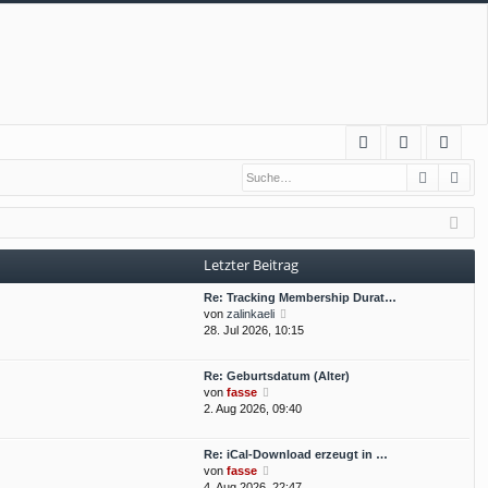
S
Suche
Erw
FA
n
eg
Q
m
ist
el
rie
Letzter Beitrag
de
re
Re: Tracking Membership Durat…
n
n
N
von
zalinkaeli
e
28. Jul 2026, 10:15
u
e
Re: Geburtsdatum (Alter)
s
N
von
fasse
t
e
2. Aug 2026, 09:40
e
u
r
e
B
Re: iCal-Download erzeugt in …
s
e
N
von
fasse
t
i
e
4. Aug 2026, 22:47