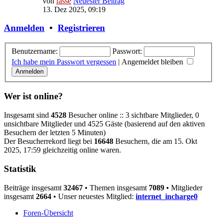
von
fasse
Neuester Beitrag
13. Dez 2025, 09:19
Anmelden
•
Registrieren
Benutzername:
Passwort:
Ich habe mein Passwort vergessen
|
Angemeldet bleiben
Wer ist online?
Insgesamt sind
4528
Besucher online :: 3 sichtbare Mitglieder, 0
unsichtbare Mitglieder und 4525 Gäste (basierend auf den aktiven
Besuchern der letzten 5 Minuten)
Der Besucherrekord liegt bei
16648
Besuchern, die am 15. Okt
2025, 17:59 gleichzeitig online waren.
Statistik
Beiträge insgesamt
32467
• Themen insgesamt
7089
• Mitglieder
insgesamt
2664
• Unser neuestes Mitglied:
internet_incharge0
Foren-Übersicht