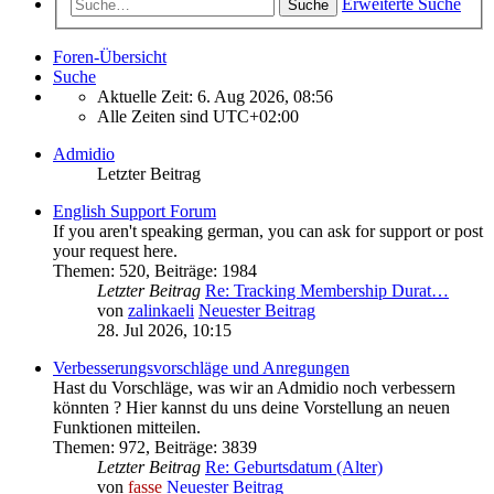
Erweiterte Suche
Suche
Foren-Übersicht
Suche
Aktuelle Zeit: 6. Aug 2026, 08:56
Alle Zeiten sind
UTC+02:00
Admidio
Letzter Beitrag
English Support Forum
If you aren't speaking german, you can ask for support or post
your request here.
Themen
:
520
,
Beiträge
:
1984
Letzter Beitrag
Re: Tracking Membership Durat…
von
zalinkaeli
Neuester Beitrag
28. Jul 2026, 10:15
Verbesserungsvorschläge und Anregungen
Hast du Vorschläge, was wir an Admidio noch verbessern
könnten ? Hier kannst du uns deine Vorstellung an neuen
Funktionen mitteilen.
Themen
:
972
,
Beiträge
:
3839
Letzter Beitrag
Re: Geburtsdatum (Alter)
von
fasse
Neuester Beitrag