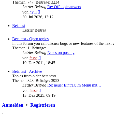
Themen
:
747
,
Beiträge
:
3234
Letzter Beitrag
Re: Off topic anwers
Neuester
von
hylli
Beitrag
30. Jul 2026, 13:12
Betatest
Letzter Beitrag
Beta test - Open topics
In this forum you can discuss bugs or new features of the next 
Themen
:
1
,
Beiträge
:
1
Letzter Beitrag
Notes on posting
Neuester
von
fasse
Beitrag
10. Dez 2011, 18:45
Beta test - Archive
Topics from older beta tests.
Themen
:
843
,
Beiträge
:
3953
Letzter Beitrag
Re: neuer Eintrag im Menü mit…
Neuester
von
fasse
Beitrag
13. Dez 2025, 09:19
Anmelden
•
Registrieren