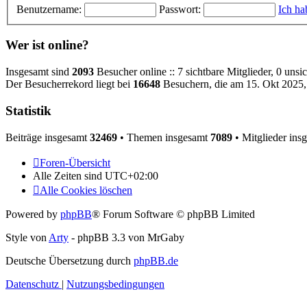
Benutzername:
Passwort:
Ich ha
Wer ist online?
Insgesamt sind
2093
Besucher online :: 7 sichtbare Mitglieder, 0 uns
Der Besucherrekord liegt bei
16648
Besuchern, die am 15. Okt 2025, 
Statistik
Beiträge insgesamt
32469
• Themen insgesamt
7089
• Mitglieder ins
Foren-Übersicht
Alle Zeiten sind
UTC+02:00
Alle Cookies löschen
Powered by
phpBB
® Forum Software © phpBB Limited
Style von
Arty
- phpBB 3.3 von MrGaby
Deutsche Übersetzung durch
phpBB.de
Datenschutz
|
Nutzungsbedingungen