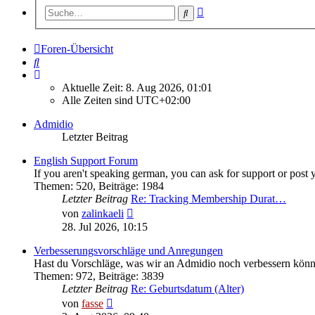
Erweiterte
Suche
Suche
Foren-Übersicht
Suche
Aktuelle Zeit: 8. Aug 2026, 01:01
Alle Zeiten sind
UTC+02:00
Admidio
Letzter Beitrag
English Support Forum
If you aren't speaking german, you can ask for support or post 
Themen
:
520
,
Beiträge
:
1984
Letzter Beitrag
Re: Tracking Membership Durat…
Neuester
von
zalinkaeli
Beitrag
28. Jul 2026, 10:15
Verbesserungsvorschläge und Anregungen
Hast du Vorschläge, was wir an Admidio noch verbessern könnt
Themen
:
972
,
Beiträge
:
3839
Letzter Beitrag
Re: Geburtsdatum (Alter)
Neuester
von
fasse
Beitrag