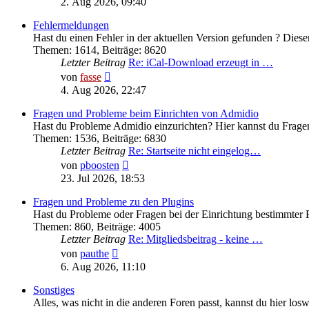
2. Aug 2026, 09:40
Fehlermeldungen
Hast du einen Fehler in der aktuellen Version gefunden ? Diesen
Themen
:
1614
,
Beiträge
:
8620
Letzter Beitrag
Re: iCal-Download erzeugt in …
Neuester
von
fasse
Beitrag
4. Aug 2026, 22:47
Fragen und Probleme beim Einrichten von Admidio
Hast du Probleme Admidio einzurichten? Hier kannst du Fragen
Themen
:
1536
,
Beiträge
:
6830
Letzter Beitrag
Re: Startseite nicht eingelog…
Neuester
von
pboosten
Beitrag
23. Jul 2026, 18:53
Fragen und Probleme zu den Plugins
Hast du Probleme oder Fragen bei der Einrichtung bestimmter P
Themen
:
860
,
Beiträge
:
4005
Letzter Beitrag
Re: Mitgliedsbeitrag - keine …
Neuester
von
pauthe
Beitrag
6. Aug 2026, 11:10
Sonstiges
Alles, was nicht in die anderen Foren passt, kannst du hier los