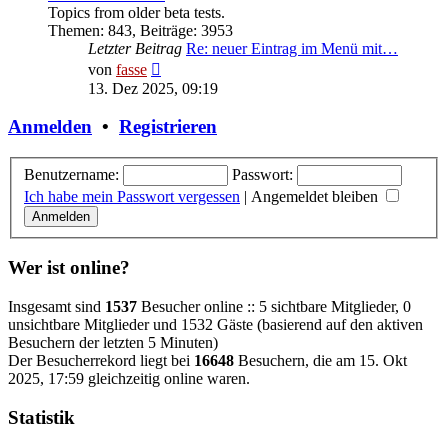
Topics from older beta tests.
Themen
:
843
,
Beiträge
:
3953
Letzter Beitrag
Re: neuer Eintrag im Menü mit…
Neuester
von
fasse
Beitrag
13. Dez 2025, 09:19
Anmelden
•
Registrieren
Benutzername:
Passwort:
Ich habe mein Passwort vergessen
|
Angemeldet bleiben
Wer ist online?
Insgesamt sind
1537
Besucher online :: 5 sichtbare Mitglieder, 0
unsichtbare Mitglieder und 1532 Gäste (basierend auf den aktiven
Besuchern der letzten 5 Minuten)
Der Besucherrekord liegt bei
16648
Besuchern, die am 15. Okt
2025, 17:59 gleichzeitig online waren.
Statistik