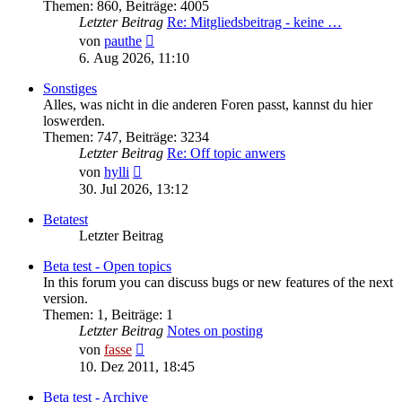
Themen
:
860
,
Beiträge
:
4005
Letzter Beitrag
Re: Mitgliedsbeitrag - keine …
Neuester
von
pauthe
Beitrag
6. Aug 2026, 11:10
Sonstiges
Alles, was nicht in die anderen Foren passt, kannst du hier
loswerden.
Themen
:
747
,
Beiträge
:
3234
Letzter Beitrag
Re: Off topic anwers
Neuester
von
hylli
Beitrag
30. Jul 2026, 13:12
Betatest
Letzter Beitrag
Beta test - Open topics
In this forum you can discuss bugs or new features of the next
version.
Themen
:
1
,
Beiträge
:
1
Letzter Beitrag
Notes on posting
Neuester
von
fasse
Beitrag
10. Dez 2011, 18:45
Beta test - Archive