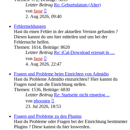
Letzter Beitrag
Re: Geburtsdatum (Alter)
Neuester
von
fasse
Beitrag
2. Aug 2026, 09:40
Fehlermeldungen
Hast du einen Fehler in der aktuellen Version gefunden ?
Diesen kannst du uns hier mitteilen und uns bei der
Fehlersuche helfen.
Themen
:
1614
,
Beiträge
:
8620
Letzter Beitrag
Re: iCal-Download erzeugt in …
Neuester
von
fasse
Beitrag
4. Aug 2026, 22:47
Fragen und Probleme beim Einrichten von Admidio
Hast du Probleme Admidio einzurichten? Hier kannst du
Fragen rund um die Einrichtung stellen.
Themen
:
1536
,
Beiträge
:
6830
Letzter Beitrag
Re: Startseite nicht eingelog…
Neuester
von
pboosten
Beitrag
23. Jul 2026, 18:53
Fragen und Probleme zu den Plugins
Hast du Probleme oder Fragen bei der Einrichtung bestimmter
Plugins ? Diese kannst du hier loswerden.