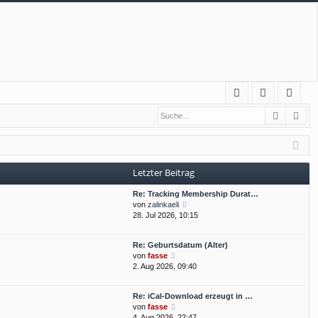
S
Suche
Erw
FA
n
eg
Q
m
ist
el
rie
Letzter Beitrag
de
re
Re: Tracking Membership Durat…
n
n
N
von
zalinkaeli
e
28. Jul 2026, 10:15
u
e
Re: Geburtsdatum (Alter)
s
N
von
fasse
t
e
2. Aug 2026, 09:40
e
u
r
e
B
Re: iCal-Download erzeugt in …
s
e
N
von
fasse
t
i
e
4. Aug 2026, 22:47