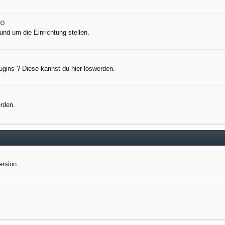
io
nd um die Einrichtung stellen.
ugins ? Diese kannst du hier loswerden.
erden.
ersion.