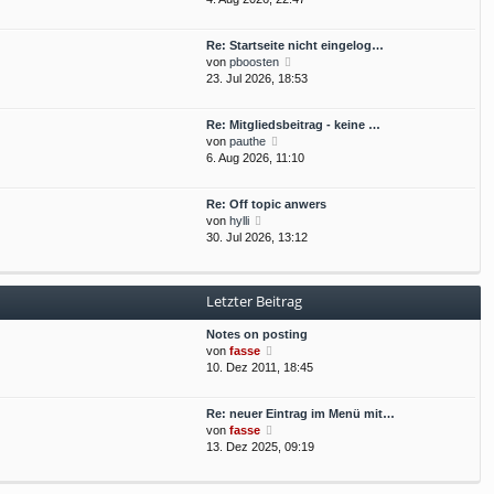
e
t
u
r
r
e
B
a
Re: Startseite nicht eingelog…
s
e
g
N
von
pboosten
t
i
e
23. Jul 2026, 18:53
e
t
u
r
r
e
B
a
Re: Mitgliedsbeitrag - keine …
s
e
g
N
von
pauthe
t
i
e
6. Aug 2026, 11:10
e
t
u
r
r
e
B
a
Re: Off topic anwers
s
e
g
N
von
hylli
t
i
e
30. Jul 2026, 13:12
e
t
u
r
r
e
B
a
s
e
g
Letzter Beitrag
t
i
e
t
Notes on posting
r
r
N
von
fasse
B
a
e
10. Dez 2011, 18:45
e
g
u
i
e
t
Re: neuer Eintrag im Menü mit…
s
r
N
von
fasse
t
a
e
13. Dez 2025, 09:19
e
g
u
r
e
B