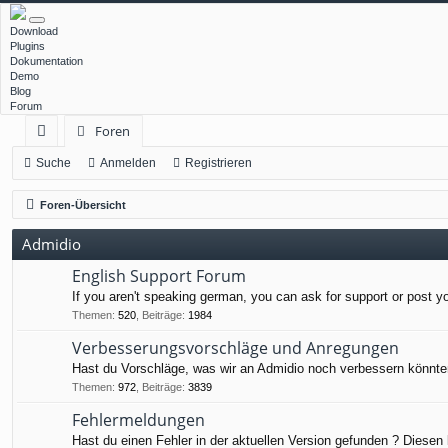
Download
Plugins
Dokumentation
Demo
Blog
Forum
Foren
ch
Suche
Anmelden
Registrieren
ne
Foren-Übersicht
llz
Admidio
ug
English Support Forum
rif
If you aren't speaking german, you can ask for support or post y
f
Themen
:
520
,
Beiträge
:
1984
Verbesserungsvorschläge und Anregungen
Hast du Vorschläge, was wir an Admidio noch verbessern könnten
Themen
:
972
,
Beiträge
:
3839
Fehlermeldungen
Hast du einen Fehler in der aktuellen Version gefunden ? Diesen 