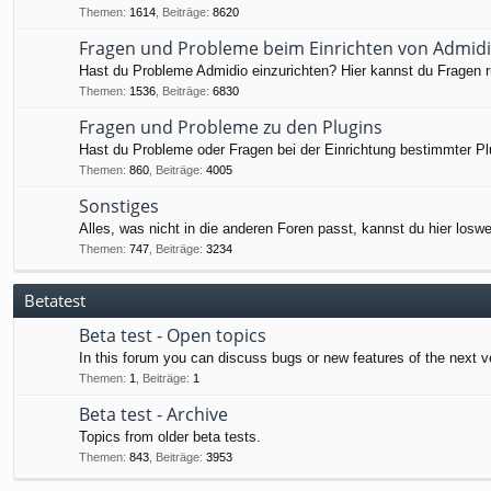
Themen
:
1614
,
Beiträge
:
8620
Fragen und Probleme beim Einrichten von Admid
Hast du Probleme Admidio einzurichten? Hier kannst du Fragen ru
Themen
:
1536
,
Beiträge
:
6830
Fragen und Probleme zu den Plugins
Hast du Probleme oder Fragen bei der Einrichtung bestimmter Pl
Themen
:
860
,
Beiträge
:
4005
Sonstiges
Alles, was nicht in die anderen Foren passt, kannst du hier losw
Themen
:
747
,
Beiträge
:
3234
Betatest
Beta test - Open topics
In this forum you can discuss bugs or new features of the next v
Themen
:
1
,
Beiträge
:
1
Beta test - Archive
Topics from older beta tests.
Themen
:
843
,
Beiträge
:
3953