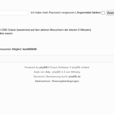
Ich habe mein Passwort vergessen
|
Angemeldet bleiben
und 2382 Gäste (basierend auf den aktiven Besuchern der letzten 5 Minuten)
line waren.
neuestes Mitglied:
ken650026
Powered by
phpBB
® Forum Software © phpBB Limited
Style von
Arty
- phpBB 3.3 von MrGaby
Deutsche Übersetzung durch
phpBB.de
Datenschutz
|
Nutzungsbedingungen