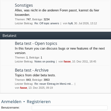
Sonstiges
Alles, was nicht in die anderen Foren passt, kannst du hier
loswerden.
Themen
:
747
,
Beiträge
:
3234
Letzter Beitrag:
Re: Off topic anwers
von
hylli
, 30. Jul 2026, 13:12
Betatest
Beta test - Open topics
In this forum you can discuss bugs or new features of the next
version.
Themen
:
1
,
Beiträge
:
1
Letzter Beitrag:
Notes on posting
von
fasse
, 10. Dez 2011, 18:45
Beta test - Archive
Topics from older beta tests.
Themen
:
843
,
Beiträge
:
3953
Letzter Beitrag:
Re: neuer Eintrag im Menü mit…
von
fasse
, 13. Dez 2025, 09:19
Anmelden
•
Registrieren
Benutzername: