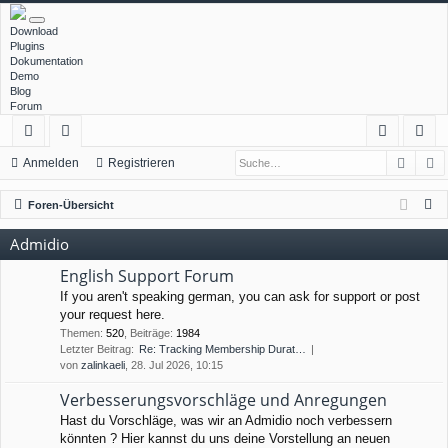
Download
Plugins
Dokumentation
Demo
Blog
Forum
Such
E
ch
or
n
eg
Anmelden
Registrieren
ne
en
m
ist
S
Foren-Übersicht
llz
el
rie
u
Admidio
c
ug
de
re
h
English Support Forum
rif
n
n
e
If you aren't speaking german, you can ask for support or post
your request here.
f
Themen
:
520
,
Beiträge
:
1984
Letzter Beitrag:
Re: Tracking Membership Durat…
von
zalinkaeli
, 28. Jul 2026, 10:15
Verbesserungsvorschläge und Anregungen
Hast du Vorschläge, was wir an Admidio noch verbessern
könnten ? Hier kannst du uns deine Vorstellung an neuen