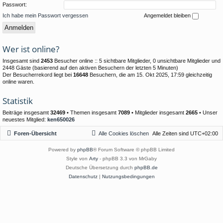
Passwort:
Ich habe mein Passwort vergessen
Angemeldet bleiben
Wer ist online?
Insgesamt sind
2453
Besucher online :: 5 sichtbare Mitglieder, 0 unsichtbare Mitglieder und
2448 Gäste (basierend auf den aktiven Besuchern der letzten 5 Minuten)
Der Besucherrekord liegt bei
16648
Besuchern, die am 15. Okt 2025, 17:59 gleichzeitig
online waren.
Statistik
Beiträge insgesamt
32469
• Themen insgesamt
7089
• Mitglieder insgesamt
2665
• Unser
neuestes Mitglied:
ken650026
Foren-Übersicht
Alle Cookies löschen
Alle Zeiten sind
UTC+02:00
Powered by
phpBB
® Forum Software © phpBB Limited
Style von
Arty
- phpBB 3.3 von MrGaby
Deutsche Übersetzung durch
phpBB.de
Datenschutz
|
Nutzungsbedingungen