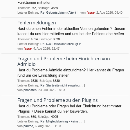
Funktionen mitteilen.
Themen
:
972
,
Beiträge
:
3839
Letzter Beitrag:
Re: Geburtsdatum (Alter)
von
fasse
, 2. Aug 2026, 09:40
Fehlermeldungen
Hast du einen Fehler in der aktuellen Version gefunden ? Diesen
kannst du uns hier mitteilen und uns bei der Fehlersuche helfen.
Themen
:
1614
,
Beiträge
:
8620
Letzter Beitrag:
Re: iCal-Download erzeugt in …
von
fasse
, 4. Aug 2026, 22:47
Fragen und Probleme beim Einrichten von
Admidio
Hast du Probleme Admidio einzurichten? Hier kannst du Fragen
rund um die Einrichtung stellen.
Themen
:
1536
,
Beiträge
:
6830
Letzter Beitrag:
Re: Startseite nicht eingelog…
von
pboosten
, 23. Jul 2026, 18:53
Fragen und Probleme zu den Plugins
Hast du Probleme oder Fragen bei der Einrichtung bestimmter
Plugins ? Diese kannst du hier loswerden.
Themen
:
860
,
Beiträge
:
4005
Letzter Beitrag:
Re: Mitgliedsbeitrag - keine …
von
pauthe
, 6. Aug 2026, 11:10