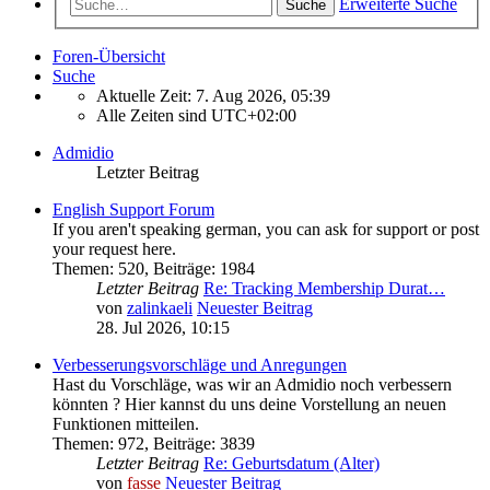
Erweiterte Suche
Suche
Foren-Übersicht
Suche
Aktuelle Zeit: 7. Aug 2026, 05:39
Alle Zeiten sind
UTC+02:00
Admidio
Letzter Beitrag
English Support Forum
If you aren't speaking german, you can ask for support or post
your request here.
Themen
:
520
,
Beiträge
:
1984
Letzter Beitrag
Re: Tracking Membership Durat…
von
zalinkaeli
Neuester Beitrag
28. Jul 2026, 10:15
Verbesserungsvorschläge und Anregungen
Hast du Vorschläge, was wir an Admidio noch verbessern
könnten ? Hier kannst du uns deine Vorstellung an neuen
Funktionen mitteilen.
Themen
:
972
,
Beiträge
:
3839
Letzter Beitrag
Re: Geburtsdatum (Alter)
von
fasse
Neuester Beitrag