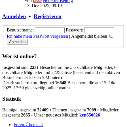
von
fasse
Neuester Beitrag
13. Dez 2025, 09:19
Anmelden
•
Registrieren
Benutzername:
Passwort:
Ich habe mein Passwort vergessen
|
Angemeldet bleiben
Wer ist online?
Insgesamt sind
2231
Besucher online :: 6 sichtbare Mitglieder, 0
unsichtbare Mitglieder und 2225 Gäste (basierend auf den aktiven
Besuchern der letzten 5 Minuten)
Der Besucherrekord liegt bei
16648
Besuchern, die am 15. Okt
2025, 17:59 gleichzeitig online waren.
Statistik
Beiträge insgesamt
32469
• Themen insgesamt
7089
• Mitglieder
insgesamt
2665
• Unser neuestes Mitglied:
ken650026
Foren-Übersicht