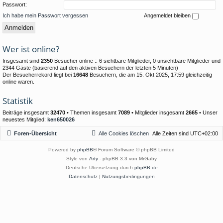
Passwort:
Ich habe mein Passwort vergessen
Angemeldet bleiben
Wer ist online?
Insgesamt sind
2350
Besucher online :: 6 sichtbare Mitglieder, 0 unsichtbare Mitglieder und
2344 Gäste (basierend auf den aktiven Besuchern der letzten 5 Minuten)
Der Besucherrekord liegt bei
16648
Besuchern, die am 15. Okt 2025, 17:59 gleichzeitig
online waren.
Statistik
Beiträge insgesamt
32470
• Themen insgesamt
7089
• Mitglieder insgesamt
2665
• Unser
neuestes Mitglied:
ken650026
Foren-Übersicht
Alle Cookies löschen
Alle Zeiten sind
UTC+02:00
Powered by
phpBB
® Forum Software © phpBB Limited
Style von
Arty
- phpBB 3.3 von MrGaby
Deutsche Übersetzung durch
phpBB.de
Datenschutz
|
Nutzungsbedingungen