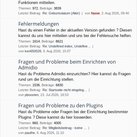
Funktionen mitteilen.
Themen
:
972
,
Beiträge
:
3839
Letzter Beitrag:
Re: Geburtsdatum (Alter)
von
fasse
, 2. Aug 2026, 09:40
Fehlermeldungen
Hast du einen Fehler in der aktuellen Version gefunden ? Diesen
kannst du uns hier mitteilen und uns bei der Fehlersuche helfen.
Themen
:
1614
,
Beiträge
:
8621
Letzter Beitrag:
Re: Undefined index, Undefine…
von
ken650026
, 6. Aug 2026, 15:07
Fragen und Probleme beim Einrichten von
Admidio
Hast du Probleme Admidio einzurichten? Hier kannst du Fragen
rund um die Einrichtung stellen.
Themen
:
1536
,
Beiträge
:
6830
Letzter Beitrag:
Re: Startseite nicht eingelog…
von
pboosten
, 23. Jul 2026, 18:53
Fragen und Probleme zu den Plugins
Hast du Probleme oder Fragen bei der Einrichtung bestimmter
Plugins ? Diese kannst du hier loswerden.
Themen
:
860
,
Beiträge
:
4005
Letzter Beitrag:
Re: Mitgliedsbeitrag - keine …
von
pauthe
, 6. Aug 2026, 11:10