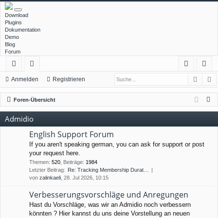
Download
Plugins
Dokumentation
Demo
Blog
Forum
Such
E
ch
or
n
eg
Anmelden
Registrieren
ne
en
m
ist
S
Foren-Übersicht
llz
el
rie
u
Admidio
c
ug
de
re
h
English Support Forum
rif
n
n
e
If you aren't speaking german, you can ask for support or post
your request here.
f
Themen
:
520
,
Beiträge
:
1984
Letzter Beitrag:
Re: Tracking Membership Durat…
von
zalinkaeli
, 28. Jul 2026, 10:15
Verbesserungsvorschläge und Anregungen
Hast du Vorschläge, was wir an Admidio noch verbessern
könnten ? Hier kannst du uns deine Vorstellung an neuen