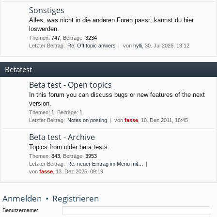
Sonstiges
Alles, was nicht in die anderen Foren passt, kannst du hier
loswerden.
Themen
:
747
,
Beiträge
:
3234
Letzter Beitrag:
Re: Off topic anwers
von
hylli
, 30. Jul 2026, 13:12
Betatest
Beta test - Open topics
In this forum you can discuss bugs or new features of the next
version.
Themen
:
1
,
Beiträge
:
1
Letzter Beitrag:
Notes on posting
von
fasse
, 10. Dez 2011, 18:45
Beta test - Archive
Topics from older beta tests.
Themen
:
843
,
Beiträge
:
3953
Letzter Beitrag:
Re: neuer Eintrag im Menü mit…
von
fasse
, 13. Dez 2025, 09:19
Anmelden
•
Registrieren
Benutzername: