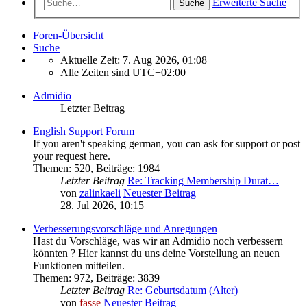
Erweiterte Suche
Suche
Foren-Übersicht
Suche
Aktuelle Zeit: 7. Aug 2026, 01:08
Alle Zeiten sind
UTC+02:00
Admidio
Letzter Beitrag
English Support Forum
If you aren't speaking german, you can ask for support or post
your request here.
Themen
:
520
,
Beiträge
:
1984
Letzter Beitrag
Re: Tracking Membership Durat…
von
zalinkaeli
Neuester Beitrag
28. Jul 2026, 10:15
Verbesserungsvorschläge und Anregungen
Hast du Vorschläge, was wir an Admidio noch verbessern
könnten ? Hier kannst du uns deine Vorstellung an neuen
Funktionen mitteilen.
Themen
:
972
,
Beiträge
:
3839
Letzter Beitrag
Re: Geburtsdatum (Alter)
von
fasse
Neuester Beitrag