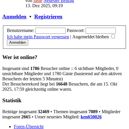
von
fasse
Neuester Beitrag
13. Dez 2025, 09:19
Anmelden
•
Registrieren
Benutzername:
Passwort:
Ich habe mein Passwort vergessen
|
Angemeldet bleiben
Wer ist online?
Insgesamt sind
1786
Besucher online :: 6 sichtbare Mitglieder, 0
unsichtbare Mitglieder und 1780 Gäste (basierend auf den aktiven
Besuchern der letzten 5 Minuten)
Der Besucherrekord liegt bei
16648
Besuchern, die am 15. Okt
2025, 17:59 gleichzeitig online waren.
Statistik
Beiträge insgesamt
32469
• Themen insgesamt
7089
• Mitglieder
insgesamt
2665
• Unser neuestes Mitglied:
ken650026
Foren-Übersicht