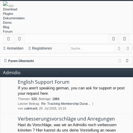
Download
Plugins
Dokumentation
Demo
Blog
Forum
Such
E
ch
or
n
eg
Anmelden
Registrieren
ne
en
m
ist
S
Foren-Übersicht
llz
el
rie
u
Admidio
c
ug
de
re
h
English Support Forum
rif
n
n
e
If you aren't speaking german, you can ask for support or post
your request here.
f
Themen
:
520
,
Beiträge
:
1984
Letzter Beitrag:
Re: Tracking Membership Durat…
von
zalinkaeli
, 28. Jul 2026, 10:15
Verbesserungsvorschläge und Anregungen
Hast du Vorschläge, was wir an Admidio noch verbessern
könnten ? Hier kannst du uns deine Vorstellung an neuen