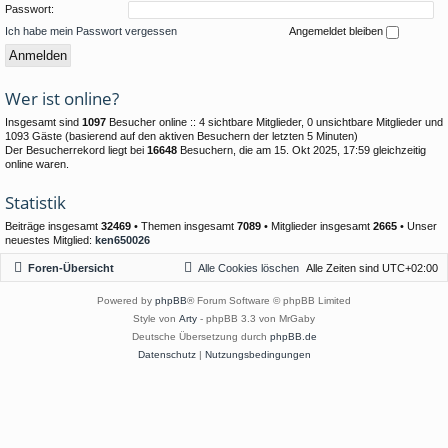
Passwort:
Ich habe mein Passwort vergessen
Angemeldet bleiben
Wer ist online?
Insgesamt sind
1097
Besucher online :: 4 sichtbare Mitglieder, 0 unsichtbare Mitglieder und
1093 Gäste (basierend auf den aktiven Besuchern der letzten 5 Minuten)
Der Besucherrekord liegt bei
16648
Besuchern, die am 15. Okt 2025, 17:59 gleichzeitig
online waren.
Statistik
Beiträge insgesamt
32469
• Themen insgesamt
7089
• Mitglieder insgesamt
2665
• Unser
neuestes Mitglied:
ken650026
Foren-Übersicht
Alle Cookies löschen
Alle Zeiten sind
UTC+02:00
Powered by
phpBB
® Forum Software © phpBB Limited
Style von
Arty
- phpBB 3.3 von MrGaby
Deutsche Übersetzung durch
phpBB.de
Datenschutz
|
Nutzungsbedingungen