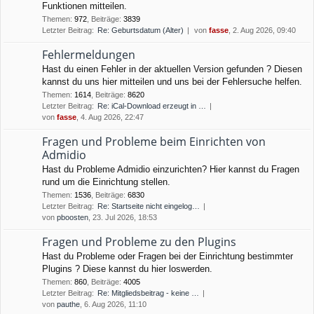
Funktionen mitteilen.
Themen
:
972
,
Beiträge
:
3839
Letzter Beitrag:
Re: Geburtsdatum (Alter)
von
fasse
, 2. Aug 2026, 09:40
Fehlermeldungen
Hast du einen Fehler in der aktuellen Version gefunden ? Diesen
kannst du uns hier mitteilen und uns bei der Fehlersuche helfen.
Themen
:
1614
,
Beiträge
:
8620
Letzter Beitrag:
Re: iCal-Download erzeugt in …
von
fasse
, 4. Aug 2026, 22:47
Fragen und Probleme beim Einrichten von
Admidio
Hast du Probleme Admidio einzurichten? Hier kannst du Fragen
rund um die Einrichtung stellen.
Themen
:
1536
,
Beiträge
:
6830
Letzter Beitrag:
Re: Startseite nicht eingelog…
von
pboosten
, 23. Jul 2026, 18:53
Fragen und Probleme zu den Plugins
Hast du Probleme oder Fragen bei der Einrichtung bestimmter
Plugins ? Diese kannst du hier loswerden.
Themen
:
860
,
Beiträge
:
4005
Letzter Beitrag:
Re: Mitgliedsbeitrag - keine …
von
pauthe
, 6. Aug 2026, 11:10