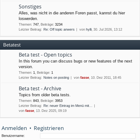
Sonstiges
Alles, was nicht in die anderen Foren passt, kannst du hier
loswerden.
Themen
:
747
,
Beiträge
:
3234
Letzter Beitrag:
Re: Off topic anwers
von
hylli
, 30. Jul 2026, 13:12
Betatest
Beta test - Open topics
In this forum you can discuss bugs or new features of the next
version.
Themen
:
1
,
Beiträge
:
1
Letzter Beitrag:
Notes on posting
von
fasse
, 10. Dez 2011, 18:45
Beta test - Archive
Topics from older beta tests.
Themen
:
843
,
Beiträge
:
3953
Letzter Beitrag:
Re: neuer Eintrag im Menü mit…
von
fasse
, 13. Dez 2025, 09:19
Anmelden
•
Registrieren
Benutzername: