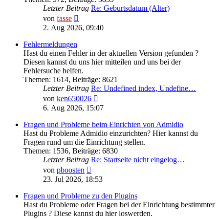
Letzter Beitrag
Re: Geburtsdatum (Alter)
Neuester
von
fasse
Beitrag
2. Aug 2026, 09:40
Fehlermeldungen
Hast du einen Fehler in der aktuellen Version gefunden ?
Diesen kannst du uns hier mitteilen und uns bei der
Fehlersuche helfen.
Themen
:
1614
,
Beiträge
:
8621
Letzter Beitrag
Re: Undefined index, Undefine…
Neuester
von
ken650026
Beitrag
6. Aug 2026, 15:07
Fragen und Probleme beim Einrichten von Admidio
Hast du Probleme Admidio einzurichten? Hier kannst du
Fragen rund um die Einrichtung stellen.
Themen
:
1536
,
Beiträge
:
6830
Letzter Beitrag
Re: Startseite nicht eingelog…
Neuester
von
pboosten
Beitrag
23. Jul 2026, 18:53
Fragen und Probleme zu den Plugins
Hast du Probleme oder Fragen bei der Einrichtung bestimmter
Plugins ? Diese kannst du hier loswerden.