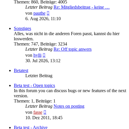
Themen
:
860
,
Beiträge
:
4005
Letzter Beitrag
Re: Mitgliedsbeitrag - keine …
Neuester
von
pauthe
Beitrag
6. Aug 2026, 11:10
Sonstiges
Alles, was nicht in die anderen Foren passt, kannst du hier
loswerden.
Themen
:
747
,
Beiträge
:
3234
Letzter Beitrag
Re: Off topic anwers
Neuester
von
hylli
Beitrag
30. Jul 2026, 13:12
Betatest
Letzter Beitrag
Beta test - Open topics
In this forum you can discuss bugs or new features of the next
version.
Themen
:
1
,
Beiträge
:
1
Letzter Beitrag
Notes on posting
Neuester
von
fasse
Beitrag
10. Dez 2011, 18:45
Beta test - Archive