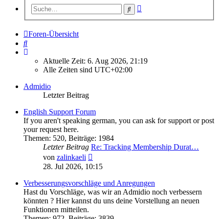
Erweiterte
Suche
Suche
Foren-Übersicht
Suche
Aktuelle Zeit: 6. Aug 2026, 21:19
Alle Zeiten sind
UTC+02:00
Admidio
Letzter Beitrag
English Support Forum
If you aren't speaking german, you can ask for support or post
your request here.
Themen
:
520
,
Beiträge
:
1984
Letzter Beitrag
Re: Tracking Membership Durat…
Neuester
von
zalinkaeli
Beitrag
28. Jul 2026, 10:15
Verbesserungsvorschläge und Anregungen
Hast du Vorschläge, was wir an Admidio noch verbessern
könnten ? Hier kannst du uns deine Vorstellung an neuen
Funktionen mitteilen.
Themen
:
972
,
Beiträge
:
3839