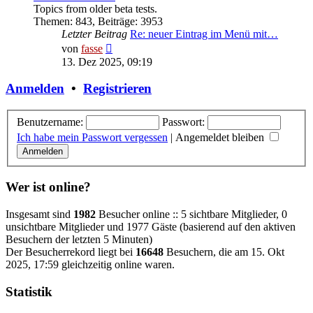
Topics from older beta tests.
Themen
:
843
,
Beiträge
:
3953
Letzter Beitrag
Re: neuer Eintrag im Menü mit…
Neuester
von
fasse
Beitrag
13. Dez 2025, 09:19
Anmelden
•
Registrieren
Benutzername:
Passwort:
Ich habe mein Passwort vergessen
|
Angemeldet bleiben
Wer ist online?
Insgesamt sind
1982
Besucher online :: 5 sichtbare Mitglieder, 0
unsichtbare Mitglieder und 1977 Gäste (basierend auf den aktiven
Besuchern der letzten 5 Minuten)
Der Besucherrekord liegt bei
16648
Besuchern, die am 15. Okt
2025, 17:59 gleichzeitig online waren.
Statistik