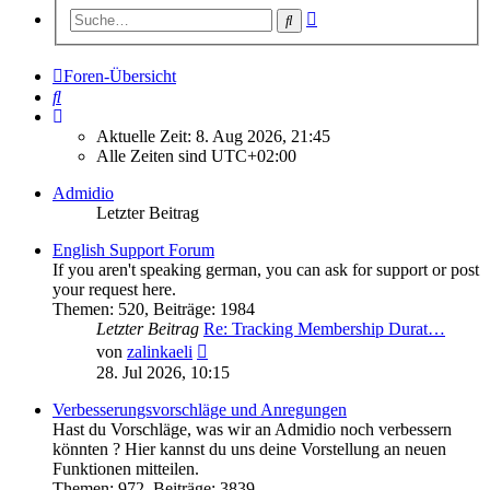
Erweiterte
Suche
Suche
Foren-Übersicht
Suche
Aktuelle Zeit: 8. Aug 2026, 21:45
Alle Zeiten sind
UTC+02:00
Admidio
Letzter Beitrag
English Support Forum
If you aren't speaking german, you can ask for support or post
your request here.
Themen
:
520
,
Beiträge
:
1984
Letzter Beitrag
Re: Tracking Membership Durat…
Neuester
von
zalinkaeli
Beitrag
28. Jul 2026, 10:15
Verbesserungsvorschläge und Anregungen
Hast du Vorschläge, was wir an Admidio noch verbessern
könnten ? Hier kannst du uns deine Vorstellung an neuen
Funktionen mitteilen.
Themen
:
972
,
Beiträge
:
3839