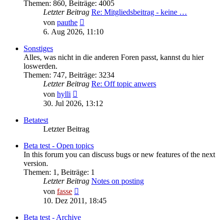
Themen
:
860
,
Beiträge
:
4005
Letzter Beitrag
Re: Mitgliedsbeitrag - keine …
Neuester
von
pauthe
Beitrag
6. Aug 2026, 11:10
Sonstiges
Alles, was nicht in die anderen Foren passt, kannst du hier
loswerden.
Themen
:
747
,
Beiträge
:
3234
Letzter Beitrag
Re: Off topic anwers
Neuester
von
hylli
Beitrag
30. Jul 2026, 13:12
Betatest
Letzter Beitrag
Beta test - Open topics
In this forum you can discuss bugs or new features of the next
version.
Themen
:
1
,
Beiträge
:
1
Letzter Beitrag
Notes on posting
Neuester
von
fasse
Beitrag
10. Dez 2011, 18:45
Beta test - Archive