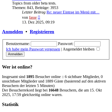
Topics from older beta tests.
Themen
:
843
,
Beiträge
:
3953
Letzter Beitrag
Re: neuer Eintrag im Menü mit…
Neuester
von
fasse
Beitrag
13. Dez 2025, 09:19
Anmelden
•
Registrieren
Benutzername:
Passwort:
Ich habe mein Passwort vergessen
|
Angemeldet bleiben
Wer ist online?
Insgesamt sind
1895
Besucher online :: 6 sichtbare Mitglieder, 0
unsichtbare Mitglieder und 1889 Gäste (basierend auf den aktiven
Besuchern der letzten 5 Minuten)
Der Besucherrekord liegt bei
16648
Besuchern, die am 15. Okt
2025, 17:59 gleichzeitig online waren.
Statistik