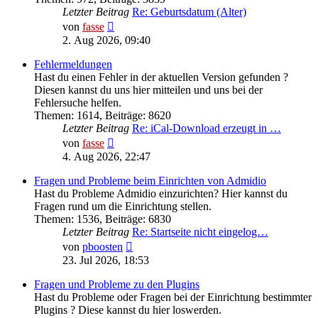
Letzter Beitrag
Re: Geburtsdatum (Alter)
Neuester
von
fasse
Beitrag
2. Aug 2026, 09:40
Fehlermeldungen
Hast du einen Fehler in der aktuellen Version gefunden ?
Diesen kannst du uns hier mitteilen und uns bei der
Fehlersuche helfen.
Themen
:
1614
,
Beiträge
:
8620
Letzter Beitrag
Re: iCal-Download erzeugt in …
Neuester
von
fasse
Beitrag
4. Aug 2026, 22:47
Fragen und Probleme beim Einrichten von Admidio
Hast du Probleme Admidio einzurichten? Hier kannst du
Fragen rund um die Einrichtung stellen.
Themen
:
1536
,
Beiträge
:
6830
Letzter Beitrag
Re: Startseite nicht eingelog…
Neuester
von
pboosten
Beitrag
23. Jul 2026, 18:53
Fragen und Probleme zu den Plugins
Hast du Probleme oder Fragen bei der Einrichtung bestimmter
Plugins ? Diese kannst du hier loswerden.