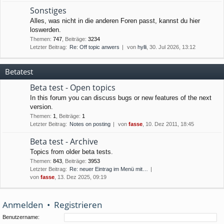
Sonstiges
Alles, was nicht in die anderen Foren passt, kannst du hier
loswerden.
Themen
:
747
,
Beiträge
:
3234
Letzter Beitrag:
Re: Off topic anwers
von
hylli
, 30. Jul 2026, 13:12
Betatest
Beta test - Open topics
In this forum you can discuss bugs or new features of the next
version.
Themen
:
1
,
Beiträge
:
1
Letzter Beitrag:
Notes on posting
von
fasse
, 10. Dez 2011, 18:45
Beta test - Archive
Topics from older beta tests.
Themen
:
843
,
Beiträge
:
3953
Letzter Beitrag:
Re: neuer Eintrag im Menü mit…
von
fasse
, 13. Dez 2025, 09:19
Anmelden
•
Registrieren
Benutzername: