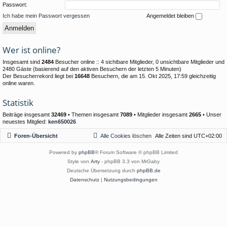
Passwort:
Ich habe mein Passwort vergessen
Angemeldet bleiben
Wer ist online?
Insgesamt sind
2484
Besucher online :: 4 sichtbare Mitglieder, 0 unsichtbare Mitglieder und
2480 Gäste (basierend auf den aktiven Besuchern der letzten 5 Minuten)
Der Besucherrekord liegt bei
16648
Besuchern, die am 15. Okt 2025, 17:59 gleichzeitig
online waren.
Statistik
Beiträge insgesamt
32469
• Themen insgesamt
7089
• Mitglieder insgesamt
2665
• Unser
neuestes Mitglied:
ken650026
Foren-Übersicht
Alle Cookies löschen
Alle Zeiten sind
UTC+02:00
Powered by
phpBB
® Forum Software © phpBB Limited
Style von
Arty
- phpBB 3.3 von MrGaby
Deutsche Übersetzung durch
phpBB.de
Datenschutz
|
Nutzungsbedingungen