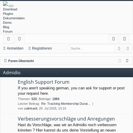
Download
Plugins
Dokumentation
Demo
Blog
Forum
Such
E
ch
or
n
eg
Anmelden
Registrieren
ne
en
m
ist
S
Foren-Übersicht
llz
el
rie
u
Admidio
c
ug
de
re
h
English Support Forum
rif
n
n
e
If you aren't speaking german, you can ask for support or post
your request here.
f
Themen
:
520
,
Beiträge
:
1984
Letzter Beitrag:
Re: Tracking Membership Durat…
von
zalinkaeli
, 28. Jul 2026, 10:15
Verbesserungsvorschläge und Anregungen
Hast du Vorschläge, was wir an Admidio noch verbessern
könnten ? Hier kannst du uns deine Vorstellung an neuen