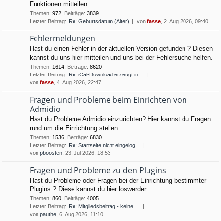
Funktionen mitteilen.
Themen
:
972
,
Beiträge
:
3839
Letzter Beitrag:
Re: Geburtsdatum (Alter)
von
fasse
, 2. Aug 2026, 09:40
Fehlermeldungen
Hast du einen Fehler in der aktuellen Version gefunden ? Diesen
kannst du uns hier mitteilen und uns bei der Fehlersuche helfen.
Themen
:
1614
,
Beiträge
:
8620
Letzter Beitrag:
Re: iCal-Download erzeugt in …
von
fasse
, 4. Aug 2026, 22:47
Fragen und Probleme beim Einrichten von
Admidio
Hast du Probleme Admidio einzurichten? Hier kannst du Fragen
rund um die Einrichtung stellen.
Themen
:
1536
,
Beiträge
:
6830
Letzter Beitrag:
Re: Startseite nicht eingelog…
von
pboosten
, 23. Jul 2026, 18:53
Fragen und Probleme zu den Plugins
Hast du Probleme oder Fragen bei der Einrichtung bestimmter
Plugins ? Diese kannst du hier loswerden.
Themen
:
860
,
Beiträge
:
4005
Letzter Beitrag:
Re: Mitgliedsbeitrag - keine …
von
pauthe
, 6. Aug 2026, 11:10