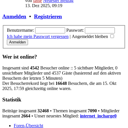
von
fasse
Neuester Beitrag
13. Dez 2025, 09:19
Anmelden
•
Registrieren
Benutzername:
Passwort:
Ich habe mein Passwort vergessen
|
Angemeldet bleiben
Wer ist online?
Insgesamt sind
4542
Besucher online :: 5 sichtbare Mitglieder, 0
unsichtbare Mitglieder und 4537 Gäste (basierend auf den aktiven
Besuchern der letzten 5 Minuten)
Der Besucherrekord liegt bei
16648
Besuchern, die am 15. Okt
2025, 17:59 gleichzeitig online waren.
Statistik
Beiträge insgesamt
32468
• Themen insgesamt
7090
• Mitglieder
insgesamt
2664
• Unser neuestes Mitglied:
internet_incharge0
Foren-Übersicht