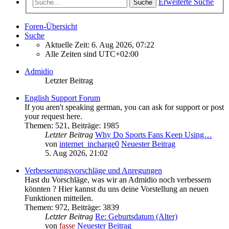
Erweiterte Suche
Suche
Foren-Übersicht
Suche
Aktuelle Zeit: 6. Aug 2026, 07:22
Alle Zeiten sind
UTC+02:00
Admidio
Letzter Beitrag
English Support Forum
If you aren't speaking german, you can ask for support or post
your request here.
Themen
:
521
,
Beiträge
:
1985
Letzter Beitrag
Why Do Sports Fans Keep Using…
von
internet_incharge0
Neuester Beitrag
5. Aug 2026, 21:02
Verbesserungsvorschläge und Anregungen
Hast du Vorschläge, was wir an Admidio noch verbessern
könnten ? Hier kannst du uns deine Vorstellung an neuen
Funktionen mitteilen.
Themen
:
972
,
Beiträge
:
3839
Letzter Beitrag
Re: Geburtsdatum (Alter)
von
fasse
Neuester Beitrag