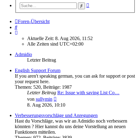
Erweiterte
Suche
Suche
Foren-Übersicht
Suche
Aktuelle Zeit: 8. Aug 2026, 11:52
Alle Zeiten sind
UTC+02:00
Admidio
Letzter Beitrag
English Support Forum
If you aren't speaking german, you can ask for support or post
your request here.
Themen
:
520
,
Beiträge
:
1987
Letzter Beitrag
Re: Issue with saving List Co…
Neuester
von
sullymin
Beitrag
8. Aug 2026, 10:10
Verbesserungsvorschläge und Anregungen
Hast du Vorschläge, was wir an Admidio noch verbessern
könnten ? Hier kannst du uns deine Vorstellung an neuen
Funktionen mitteilen.
Themen
:
972
,
Beiträge
:
3839