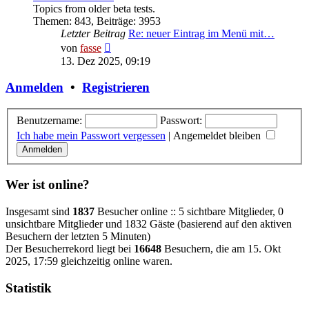
Topics from older beta tests.
Themen
:
843
,
Beiträge
:
3953
Letzter Beitrag
Re: neuer Eintrag im Menü mit…
Neuester
von
fasse
Beitrag
13. Dez 2025, 09:19
Anmelden
•
Registrieren
Benutzername:
Passwort:
Ich habe mein Passwort vergessen
|
Angemeldet bleiben
Wer ist online?
Insgesamt sind
1837
Besucher online :: 5 sichtbare Mitglieder, 0
unsichtbare Mitglieder und 1832 Gäste (basierend auf den aktiven
Besuchern der letzten 5 Minuten)
Der Besucherrekord liegt bei
16648
Besuchern, die am 15. Okt
2025, 17:59 gleichzeitig online waren.
Statistik