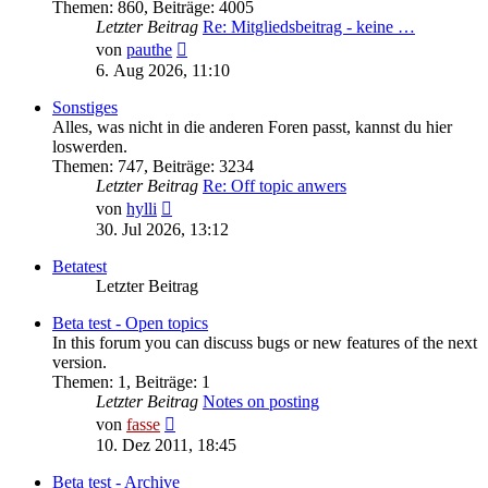
Themen
:
860
,
Beiträge
:
4005
Letzter Beitrag
Re: Mitgliedsbeitrag - keine …
Neuester
von
pauthe
Beitrag
6. Aug 2026, 11:10
Sonstiges
Alles, was nicht in die anderen Foren passt, kannst du hier
loswerden.
Themen
:
747
,
Beiträge
:
3234
Letzter Beitrag
Re: Off topic anwers
Neuester
von
hylli
Beitrag
30. Jul 2026, 13:12
Betatest
Letzter Beitrag
Beta test - Open topics
In this forum you can discuss bugs or new features of the next
version.
Themen
:
1
,
Beiträge
:
1
Letzter Beitrag
Notes on posting
Neuester
von
fasse
Beitrag
10. Dez 2011, 18:45
Beta test - Archive