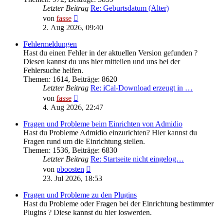
Letzter Beitrag
Re: Geburtsdatum (Alter)
Neuester
von
fasse
Beitrag
2. Aug 2026, 09:40
Fehlermeldungen
Hast du einen Fehler in der aktuellen Version gefunden ?
Diesen kannst du uns hier mitteilen und uns bei der
Fehlersuche helfen.
Themen
:
1614
,
Beiträge
:
8620
Letzter Beitrag
Re: iCal-Download erzeugt in …
Neuester
von
fasse
Beitrag
4. Aug 2026, 22:47
Fragen und Probleme beim Einrichten von Admidio
Hast du Probleme Admidio einzurichten? Hier kannst du
Fragen rund um die Einrichtung stellen.
Themen
:
1536
,
Beiträge
:
6830
Letzter Beitrag
Re: Startseite nicht eingelog…
Neuester
von
pboosten
Beitrag
23. Jul 2026, 18:53
Fragen und Probleme zu den Plugins
Hast du Probleme oder Fragen bei der Einrichtung bestimmter
Plugins ? Diese kannst du hier loswerden.