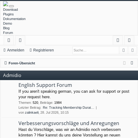
Download
Plugins
Dokumentation
Demo
Blog
Forum
Such
E
ch
or
n
eg
Anmelden
Registrieren
ne
en
m
ist
S
Foren-Übersicht
llz
el
rie
u
Admidio
c
ug
de
re
h
English Support Forum
rif
n
n
e
If you aren't speaking german, you can ask for support or post
your request here.
f
Themen
:
520
,
Beiträge
:
1984
Letzter Beitrag:
Re: Tracking Membership Durat…
von
zalinkaeli
, 28. Jul 2026, 10:15
Verbesserungsvorschläge und Anregungen
Hast du Vorschläge, was wir an Admidio noch verbessern
könnten ? Hier kannst du uns deine Vorstellung an neuen