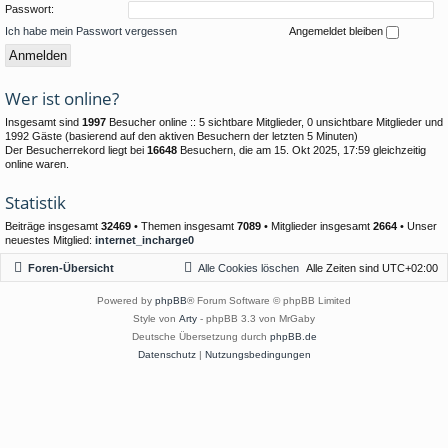
Passwort:
Ich habe mein Passwort vergessen
Angemeldet bleiben
Wer ist online?
Insgesamt sind
1997
Besucher online :: 5 sichtbare Mitglieder, 0 unsichtbare Mitglieder und
1992 Gäste (basierend auf den aktiven Besuchern der letzten 5 Minuten)
Der Besucherrekord liegt bei
16648
Besuchern, die am 15. Okt 2025, 17:59 gleichzeitig
online waren.
Statistik
Beiträge insgesamt
32469
• Themen insgesamt
7089
• Mitglieder insgesamt
2664
• Unser
neuestes Mitglied:
internet_incharge0
Foren-Übersicht
Alle Cookies löschen
Alle Zeiten sind
UTC+02:00
Powered by
phpBB
® Forum Software © phpBB Limited
Style von
Arty
- phpBB 3.3 von MrGaby
Deutsche Übersetzung durch
phpBB.de
Datenschutz
|
Nutzungsbedingungen