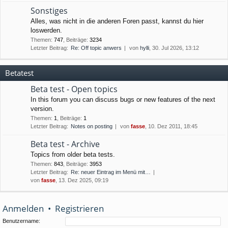
Sonstiges
Alles, was nicht in die anderen Foren passt, kannst du hier
loswerden.
Themen
:
747
,
Beiträge
:
3234
Letzter Beitrag:
Re: Off topic anwers
von
hylli
, 30. Jul 2026, 13:12
Betatest
Beta test - Open topics
In this forum you can discuss bugs or new features of the next
version.
Themen
:
1
,
Beiträge
:
1
Letzter Beitrag:
Notes on posting
von
fasse
, 10. Dez 2011, 18:45
Beta test - Archive
Topics from older beta tests.
Themen
:
843
,
Beiträge
:
3953
Letzter Beitrag:
Re: neuer Eintrag im Menü mit…
von
fasse
, 13. Dez 2025, 09:19
Anmelden
•
Registrieren
Benutzername: