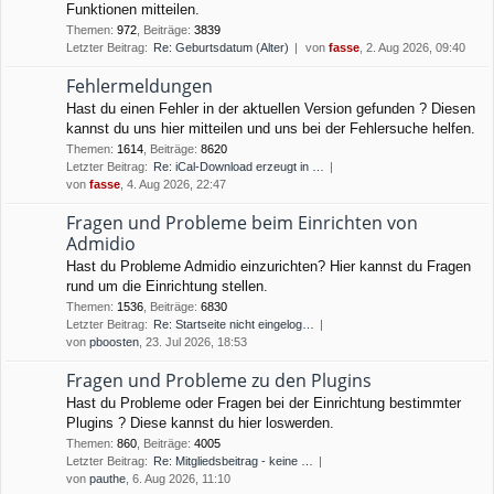
Funktionen mitteilen.
Themen
:
972
,
Beiträge
:
3839
Letzter Beitrag:
Re: Geburtsdatum (Alter)
von
fasse
, 2. Aug 2026, 09:40
Fehlermeldungen
Hast du einen Fehler in der aktuellen Version gefunden ? Diesen
kannst du uns hier mitteilen und uns bei der Fehlersuche helfen.
Themen
:
1614
,
Beiträge
:
8620
Letzter Beitrag:
Re: iCal-Download erzeugt in …
von
fasse
, 4. Aug 2026, 22:47
Fragen und Probleme beim Einrichten von
Admidio
Hast du Probleme Admidio einzurichten? Hier kannst du Fragen
rund um die Einrichtung stellen.
Themen
:
1536
,
Beiträge
:
6830
Letzter Beitrag:
Re: Startseite nicht eingelog…
von
pboosten
, 23. Jul 2026, 18:53
Fragen und Probleme zu den Plugins
Hast du Probleme oder Fragen bei der Einrichtung bestimmter
Plugins ? Diese kannst du hier loswerden.
Themen
:
860
,
Beiträge
:
4005
Letzter Beitrag:
Re: Mitgliedsbeitrag - keine …
von
pauthe
, 6. Aug 2026, 11:10