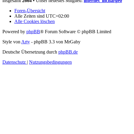
insgesamt
2664
• Unser neuestes Mitglied:
internet_incharge0
Foren-Übersicht
Alle Zeiten sind
UTC+02:00
Alle Cookies löschen
Powered by
phpBB
® Forum Software © phpBB Limited
Style von
Arty
- phpBB 3.3 von MrGaby
Deutsche Übersetzung durch
phpBB.de
Datenschutz
|
Nutzungsbedingungen