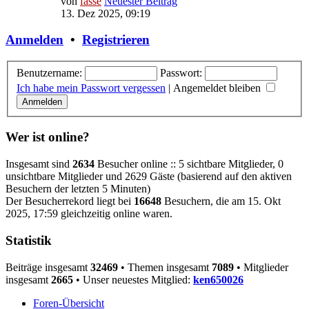
von
fasse
Neuester Beitrag
13. Dez 2025, 09:19
Anmelden
•
Registrieren
Benutzername:
Passwort:
Ich habe mein Passwort vergessen
|
Angemeldet bleiben
Wer ist online?
Insgesamt sind
2634
Besucher online :: 5 sichtbare Mitglieder, 0
unsichtbare Mitglieder und 2629 Gäste (basierend auf den aktiven
Besuchern der letzten 5 Minuten)
Der Besucherrekord liegt bei
16648
Besuchern, die am 15. Okt
2025, 17:59 gleichzeitig online waren.
Statistik
Beiträge insgesamt
32469
• Themen insgesamt
7089
• Mitglieder
insgesamt
2665
• Unser neuestes Mitglied:
ken650026
Foren-Übersicht