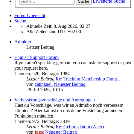
Erweiterte Suche
Suche
Foren-Übersicht
Suche
Aktuelle Zeit: 8. Aug 2026, 02:27
Alle Zeiten sind
UTC+02:00
Admidio
Letzter Beitrag
English Support Forum
If you aren't speaking german, you can ask for support or post
your request here.
Themen
:
520
,
Beiträge
:
1984
Letzter Beitrag
Re: Tracking Membership Durat…
von
zalinkaeli
Neuester Beitrag
28. Jul 2026, 10:15
Verbesserungsvorschläge und Anregungen
Hast du Vorschläge, was wir an Admidio noch verbessern
könnten ? Hier kannst du uns deine Vorstellung an neuen
Funktionen mitteilen.
Themen
:
972
,
Beiträge
:
3839
Letzter Beitrag
Re: Geburtsdatum (Alter)
von
fasse
Neuester Beitrag