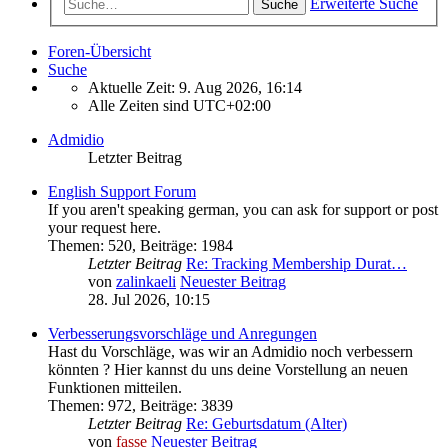
Erweiterte Suche
Suche
Foren-Übersicht
Suche
Aktuelle Zeit: 9. Aug 2026, 16:14
Alle Zeiten sind
UTC+02:00
Admidio
Letzter Beitrag
English Support Forum
If you aren't speaking german, you can ask for support or post
your request here.
Themen
:
520
,
Beiträge
:
1984
Letzter Beitrag
Re: Tracking Membership Durat…
von
zalinkaeli
Neuester Beitrag
28. Jul 2026, 10:15
Verbesserungsvorschläge und Anregungen
Hast du Vorschläge, was wir an Admidio noch verbessern
könnten ? Hier kannst du uns deine Vorstellung an neuen
Funktionen mitteilen.
Themen
:
972
,
Beiträge
:
3839
Letzter Beitrag
Re: Geburtsdatum (Alter)
von
fasse
Neuester Beitrag