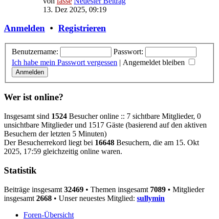
von
fasse
Neuester Beitrag
13. Dez 2025, 09:19
Anmelden
•
Registrieren
Benutzername:
Passwort:
Ich habe mein Passwort vergessen
|
Angemeldet bleiben
Wer ist online?
Insgesamt sind
1524
Besucher online :: 7 sichtbare Mitglieder, 0
unsichtbare Mitglieder und 1517 Gäste (basierend auf den aktiven
Besuchern der letzten 5 Minuten)
Der Besucherrekord liegt bei
16648
Besuchern, die am 15. Okt
2025, 17:59 gleichzeitig online waren.
Statistik
Beiträge insgesamt
32469
• Themen insgesamt
7089
• Mitglieder
insgesamt
2668
• Unser neuestes Mitglied:
sullymin
Foren-Übersicht