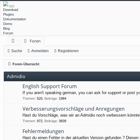
Download
Plugins
Dokumentation
Demo
Blog
Forum
Foren
ch
Suche
Anmelden
Registrieren
ne
Foren-Übersicht
llz
Admidio
ug
English Support Forum
rif
If you aren't speaking german, you can ask for support or post y
f
Themen
:
520
,
Beiträge
:
1984
Verbesserungsvorschläge und Anregungen
Hast du Vorschläge, was wir an Admidio noch verbessern könnten
Themen
:
972
,
Beiträge
:
3839
Fehlermeldungen
Hast du einen Fehler in der aktuellen Version gefunden ? Diesen 