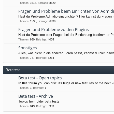
Themen
:
1614
,
Beiträge
:
8620
Fragen und Probleme beim Einrichten von Admid
Hast du Probleme Admidio einzurichten? Hier kannst du Fragen ru
Themen
:
1536
,
Beiträge
:
6830
Fragen und Probleme zu den Plugins
Hast du Probleme oder Fragen bei der Einrichtung bestimmter Pl
Themen
:
860
,
Beiträge
:
4005
Sonstiges
Alles, was nicht in die anderen Foren passt, kannst du hier losw
Themen
:
747
,
Beiträge
:
3234
Betatest
Beta test - Open topics
In this forum you can discuss bugs or new features of the next v
Themen
:
1
,
Beiträge
:
1
Beta test - Archive
Topics from older beta tests.
Themen
:
843
,
Beiträge
:
3953