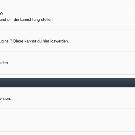
io
nd um die Einrichtung stellen.
ugins ? Diese kannst du hier loswerden.
erden.
ersion.