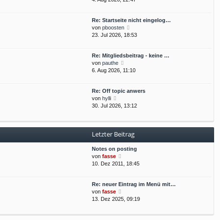
e
t
u
r
r
e
B
a
Re: Startseite nicht eingelog…
s
e
g
N
von
pboosten
t
i
e
23. Jul 2026, 18:53
e
t
u
r
r
e
B
a
Re: Mitgliedsbeitrag - keine …
s
e
g
N
von
pauthe
t
i
e
6. Aug 2026, 11:10
e
t
u
r
r
e
B
a
Re: Off topic anwers
s
e
g
N
von
hylli
t
i
e
30. Jul 2026, 13:12
e
t
u
r
r
e
B
a
s
e
g
Letzter Beitrag
t
i
e
t
Notes on posting
r
r
N
von
fasse
B
a
e
10. Dez 2011, 18:45
e
g
u
i
e
t
Re: neuer Eintrag im Menü mit…
s
r
N
von
fasse
t
a
e
13. Dez 2025, 09:19
e
g
u
r
e
B