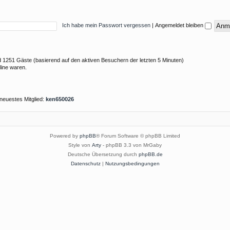
Ich habe mein Passwort vergessen
|
Angemeldet bleiben
und 1251 Gäste (basierend auf den aktiven Besuchern der letzten 5 Minuten)
line waren.
neuestes Mitglied:
ken650026
Powered by
phpBB
® Forum Software © phpBB Limited
Style von
Arty
- phpBB 3.3 von MrGaby
Deutsche Übersetzung durch
phpBB.de
Datenschutz
|
Nutzungsbedingungen