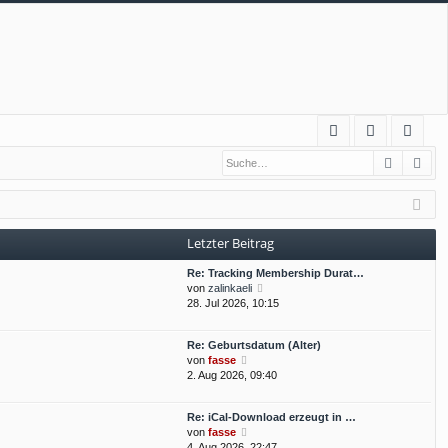
S
Suche
Erw
FA
n
eg
Q
m
ist
el
rie
Letzter Beitrag
de
re
Re: Tracking Membership Durat…
n
n
N
von
zalinkaeli
e
28. Jul 2026, 10:15
u
e
Re: Geburtsdatum (Alter)
s
N
von
fasse
t
e
2. Aug 2026, 09:40
e
u
r
e
B
Re: iCal-Download erzeugt in …
s
e
N
von
fasse
t
i
e
4. Aug 2026, 22:47