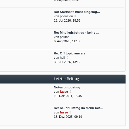
e
t
u
r
r
e
B
a
Re: Startseite nicht eingelog…
s
e
g
N
von
pboosten
t
i
e
23. Jul 2026, 18:53
e
t
u
r
r
e
B
a
Re: Mitgliedsbeitrag - keine …
s
e
g
N
von
pauthe
t
i
e
6. Aug 2026, 11:10
e
t
u
r
r
e
B
a
Re: Off topic anwers
s
e
g
N
von
hylli
t
i
e
30. Jul 2026, 13:12
e
t
u
r
r
e
B
a
s
e
g
Letzter Beitrag
t
i
e
t
Notes on posting
r
r
N
von
fasse
B
a
e
10. Dez 2011, 18:45
e
g
u
i
e
t
Re: neuer Eintrag im Menü mit…
s
r
N
von
fasse
t
a
e
13. Dez 2025, 09:19
e
g
u
r
e
B