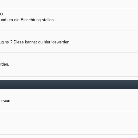
io
nd um die Einrichtung stellen.
ugins ? Diese kannst du hier loswerden.
erden.
ersion.