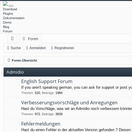
Download
Plugins
Dokumentation
Demo
Blog
Forum
Foren
ch
Suche
Anmelden
Registrieren
ne
Foren-Übersicht
llz
Admidio
ug
English Support Forum
rif
If you aren't speaking german, you can ask for support or post y
f
Themen
:
520
,
Beiträge
:
1984
Verbesserungsvorschläge und Anregungen
Hast du Vorschläge, was wir an Admidio noch verbessern könnten
Themen
:
972
,
Beiträge
:
3839
Fehlermeldungen
Hast du einen Fehler in der aktuellen Version gefunden ? Diesen 