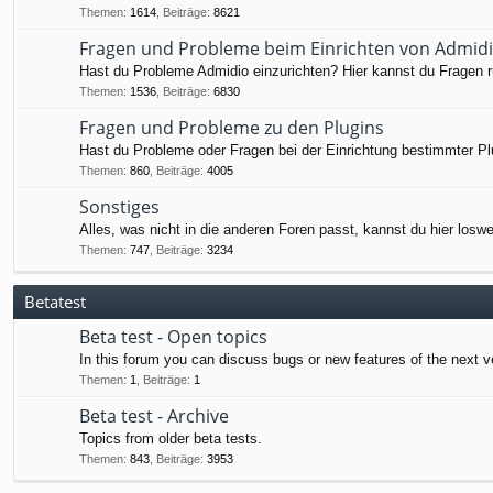
Themen
:
1614
,
Beiträge
:
8621
Fragen und Probleme beim Einrichten von Admid
Hast du Probleme Admidio einzurichten? Hier kannst du Fragen ru
Themen
:
1536
,
Beiträge
:
6830
Fragen und Probleme zu den Plugins
Hast du Probleme oder Fragen bei der Einrichtung bestimmter Pl
Themen
:
860
,
Beiträge
:
4005
Sonstiges
Alles, was nicht in die anderen Foren passt, kannst du hier losw
Themen
:
747
,
Beiträge
:
3234
Betatest
Beta test - Open topics
In this forum you can discuss bugs or new features of the next v
Themen
:
1
,
Beiträge
:
1
Beta test - Archive
Topics from older beta tests.
Themen
:
843
,
Beiträge
:
3953