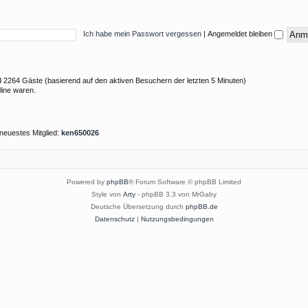
Ich habe mein Passwort vergessen
|
Angemeldet bleiben
und 2264 Gäste (basierend auf den aktiven Besuchern der letzten 5 Minuten)
line waren.
neuestes Mitglied:
ken650026
Powered by
phpBB
® Forum Software © phpBB Limited
Style von
Arty
- phpBB 3.3 von MrGaby
Deutsche Übersetzung durch
phpBB.de
Datenschutz
|
Nutzungsbedingungen