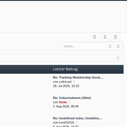
S
Suche
Erw
FA
n
eg
Q
m
ist
el
rie
Letzter Beitrag
de
re
Re: Tracking Membership Durat…
n
n
N
von
zalinkaeli
e
28. Jul 2026, 10:15
u
e
Re: Geburtsdatum (Alter)
s
N
von
fasse
t
e
2. Aug 2026, 09:40
e
u
r
e
B
Re: Undefined index, Undefine…
s
e
N
von
ken650026
t
i
e
6. Aug 2026, 15:07