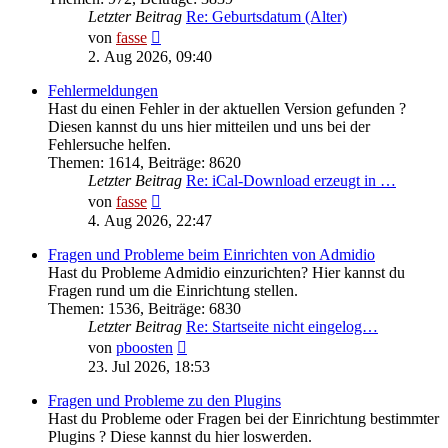
Letzter Beitrag
Re: Geburtsdatum (Alter)
Neuester
von
fasse
Beitrag
2. Aug 2026, 09:40
Fehlermeldungen
Hast du einen Fehler in der aktuellen Version gefunden ?
Diesen kannst du uns hier mitteilen und uns bei der
Fehlersuche helfen.
Themen
:
1614
,
Beiträge
:
8620
Letzter Beitrag
Re: iCal-Download erzeugt in …
Neuester
von
fasse
Beitrag
4. Aug 2026, 22:47
Fragen und Probleme beim Einrichten von Admidio
Hast du Probleme Admidio einzurichten? Hier kannst du
Fragen rund um die Einrichtung stellen.
Themen
:
1536
,
Beiträge
:
6830
Letzter Beitrag
Re: Startseite nicht eingelog…
Neuester
von
pboosten
Beitrag
23. Jul 2026, 18:53
Fragen und Probleme zu den Plugins
Hast du Probleme oder Fragen bei der Einrichtung bestimmter
Plugins ? Diese kannst du hier loswerden.