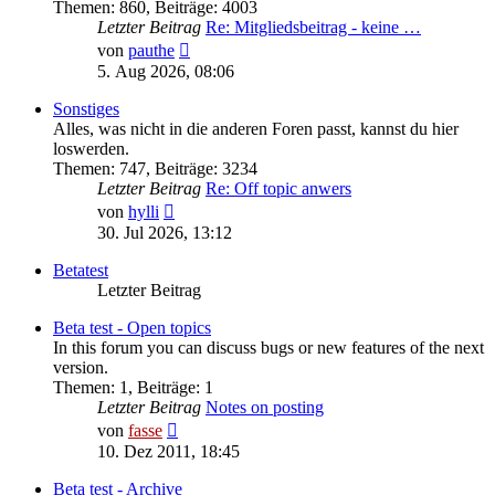
Themen
:
860
,
Beiträge
:
4003
Letzter Beitrag
Re: Mitgliedsbeitrag - keine …
Neuester
von
pauthe
Beitrag
5. Aug 2026, 08:06
Sonstiges
Alles, was nicht in die anderen Foren passt, kannst du hier
loswerden.
Themen
:
747
,
Beiträge
:
3234
Letzter Beitrag
Re: Off topic anwers
Neuester
von
hylli
Beitrag
30. Jul 2026, 13:12
Betatest
Letzter Beitrag
Beta test - Open topics
In this forum you can discuss bugs or new features of the next
version.
Themen
:
1
,
Beiträge
:
1
Letzter Beitrag
Notes on posting
Neuester
von
fasse
Beitrag
10. Dez 2011, 18:45
Beta test - Archive