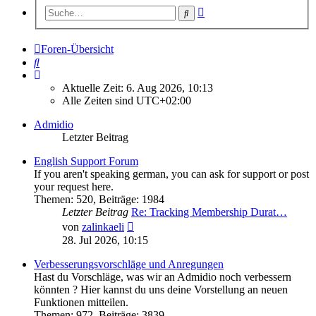
Erweiterte
Suche
Suche
Foren-Übersicht
Suche
Aktuelle Zeit: 6. Aug 2026, 10:13
Alle Zeiten sind
UTC+02:00
Admidio
Letzter Beitrag
English Support Forum
If you aren't speaking german, you can ask for support or post
your request here.
Themen
:
520
,
Beiträge
:
1984
Letzter Beitrag
Re: Tracking Membership Durat…
Neuester
von
zalinkaeli
Beitrag
28. Jul 2026, 10:15
Verbesserungsvorschläge und Anregungen
Hast du Vorschläge, was wir an Admidio noch verbessern
könnten ? Hier kannst du uns deine Vorstellung an neuen
Funktionen mitteilen.
Themen
:
972
,
Beiträge
:
3839