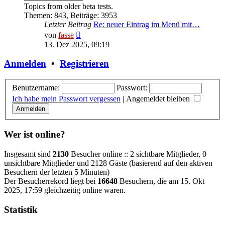
Topics from older beta tests.
Themen
:
843
,
Beiträge
:
3953
Letzter Beitrag
Re: neuer Eintrag im Menü mit…
Neuester
von
fasse
Beitrag
13. Dez 2025, 09:19
Anmelden
•
Registrieren
Benutzername:
Passwort:
Ich habe mein Passwort vergessen
|
Angemeldet bleiben
Wer ist online?
Insgesamt sind
2130
Besucher online :: 2 sichtbare Mitglieder, 0
unsichtbare Mitglieder und 2128 Gäste (basierend auf den aktiven
Besuchern der letzten 5 Minuten)
Der Besucherrekord liegt bei
16648
Besuchern, die am 15. Okt
2025, 17:59 gleichzeitig online waren.
Statistik